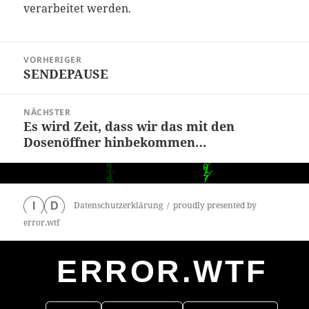
verarbeitet werden.
Beitragsnavigation
VORHERIGER
SENDEPAUSE
Vorheriger
Beitrag:
NÄCHSTER
Es wird Zeit, dass wir das mit den
Nächster
Dosenöffner hinbekommen…
Beitrag:
Datenschutzerklärung
proudly presented by
I
D
error.wtf
ERROR.WTF
0
particles