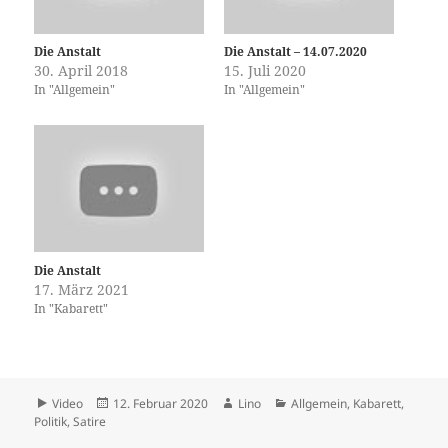
Die Anstalt
Die Anstalt – 14.07.2020
30. April 2018
15. Juli 2020
In "Allgemein"
In "Allgemein"
Die Anstalt
17. März 2021
In "Kabarett"
Format
Veröffentlicht
Autor
Kategorien
Video
12. Februar 2020
Lino
Allgemein
,
Kabarett
,
am
Politik
,
Satire