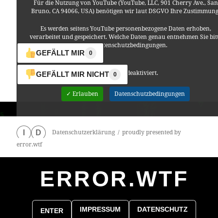
Für die Nutzung von YouTube (YouTube, LLC, 901 Cherry Ave., San
Bruno, CA 94066, USA) benötigen wir laut DSGVO Ihre Zustimmung
Es werden seitens YouTube personenbezogene Daten erhoben,
verarbeitet und gespeichert. Welche Daten genau entnehmen Sie bit
den Datenschutzbedingungen.
GEFÄLLT MIR
0
Youtube
ist deaktiviert.
GEFÄLLT MIR NICHT
0
✓ Erlauben
Datenschutzbedingungen
Datenschutzerklärung
proudly presented by
I
D
error.wtf
ERROR.WTF
0
particles
IMPRESSUM
DATENSCHUTZ
ENTER