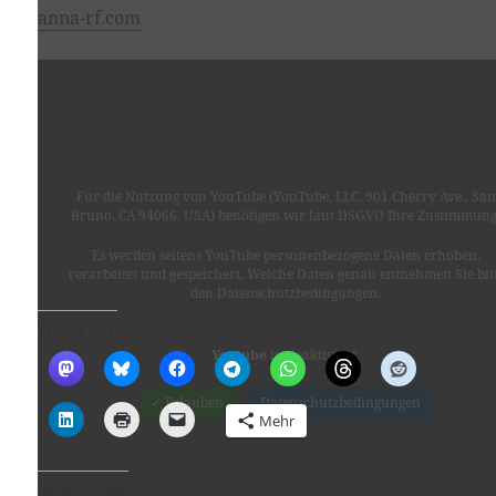
anna-rf.com
Für die Nutzung von YouTube (YouTube, LLC, 901 Cherry Ave., San
Bruno, CA 94066, USA) benötigen wir laut DSGVO Ihre Zustimmung
Es werden seitens YouTube personenbezogene Daten erhoben,
verarbeitet und gespeichert. Welche Daten genau entnehmen Sie bit
den Datenschutzbedingungen.
TEILEN MIT:
Youtube
ist deaktiviert.
✓ Erlauben
Datenschutzbedingungen
Mehr
GEFÄLLT MIR: