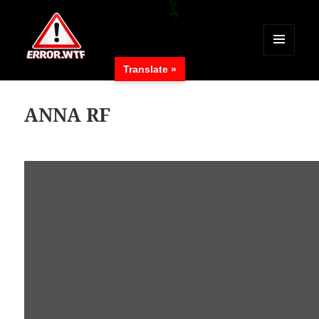
MENÜ
Translate »
UND
ERROR.WTF
WIDGETS
ANNA RF