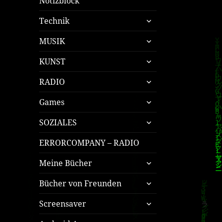
Notizblock
untermenü
Technik
öffnen
untermenü
MUSIK
öffnen
untermenü
KUNST
öffnen
untermenü
RADIO
öffnen
untermenü
Games
öffnen
untermenü
SOZIALES
öffnen
ERRORCOMPANY – RADIO
untermenü
Meine Bücher
öffnen
untermenü
Bücher von Freunden
öffnen
untermenü
Screensaver
öffnen