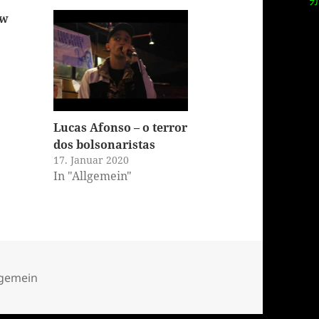
ow
Lucas Afonso – o terror
dos bolsonaristas
17. Januar 2020
In "Allgemein"
tegorien
lgemein