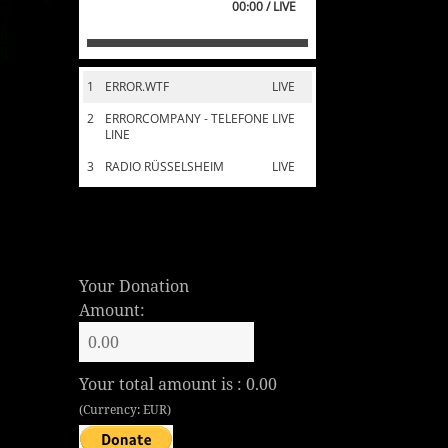
00:00 / LIVE
1
ERROR.WTF
LIVE
2
ERRORCOMPANY - TELEFONE
LIVE
LINE
3
RADIO RÜSSELSHEIM
LIVE
Your Donation
Amount:
Your total amount is :
0.00
(Currency: EUR)