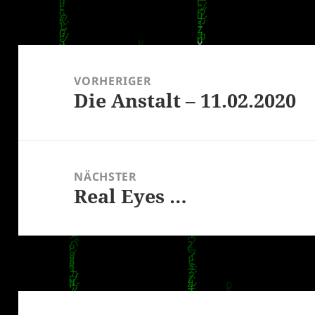
Beitragsnavigation
VORHERIGER
Die Anstalt – 11.02.2020
Vorheriger
Beitrag:
NÄCHSTER
Real Eyes …
Nächster
Beitrag: