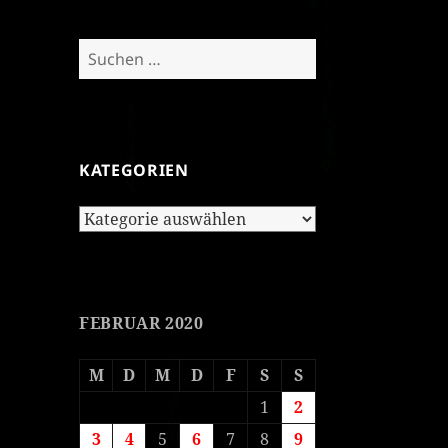
Suchen
nach:
KATEGORIEN
Kategorien
FEBRUAR 2020
M
D
M
D
F
S
S
1
2
3
4
5
6
7
8
9