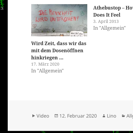
Athebustop – H
Does It Feel
3. April 2013
In "Allgemein"
Wird Zeit, dass wir das
mit dem Dosenöffnen
hinkriegen …
17. März 2020
In "Allgemein"
Format
Veröffentlicht
Autor
Ka
Video
12. Februar 2020
Lino
Al
am