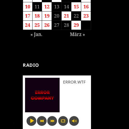
10
11
12
13
14
15
16
17
18
19
20
21
22
23
24
25
26
27
28
29
« Jan.
März »
RADIO
ERROR.WTF