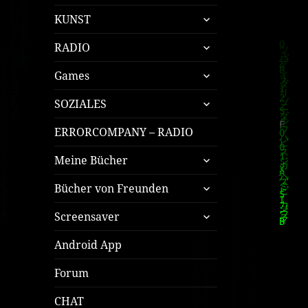
öffnen
untermenü
KUNST
öffnen
untermenü
RADIO
öffnen
untermenü
Games
öffnen
untermenü
SOZIALES
öffnen
ERRORCOMPANY – RADIO
untermenü
Meine Bücher
öffnen
untermenü
Bücher von Freunden
öffnen
untermenü
Screensaver
öffnen
Android App
Forum
CHAT