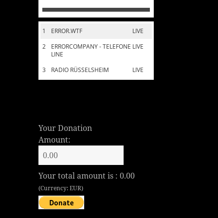
1
ERROR.WTF
LIVE
2
ERRORCOMPANY - TELEFONE
LIVE
LINE
3
RADIO RÜSSELSHEIM
LIVE
Your Donation
Amount:
Your total amount is :
0.00
(Currency: EUR)