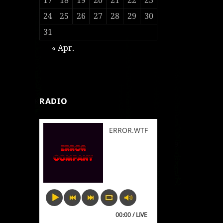
24
25
26
27
28
29
30
31
« Apr.
RADIO
ERROR.WTF
00:00 / LIVE