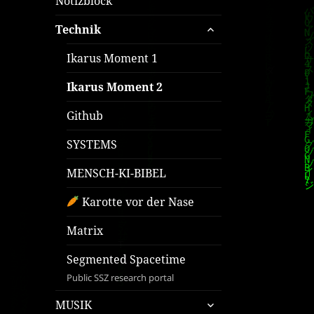
Notizblock
untermenü
Technik
öffnen
Ikarus Moment 1
Ikarus Moment 2
Github
SYSTEMS
MENSCH-KI-BIBEL
Karotte vor der Nase
Matrix
Segmented Spacetime
Public SSZ research portal
untermenü
MUSIK