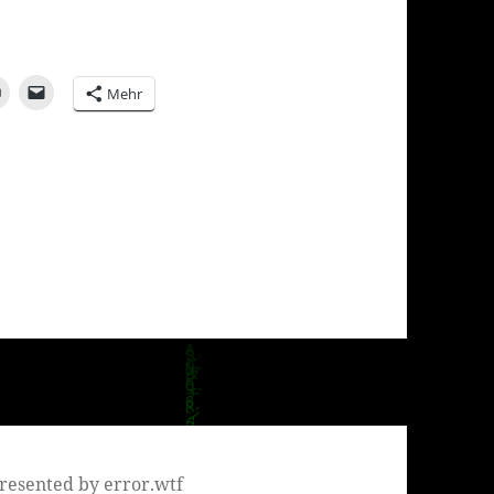
Mehr
resented by error.wtf