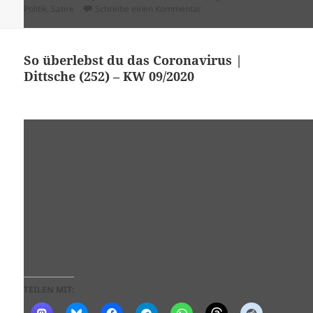
am
zu Hagen Rether – es ändert s
Politik
,
Satire
Schreibe einen Kommentar
So überlebst du das Coronavirus |
Dittsche (252) – KW 09/2020
TEILEN MIT: