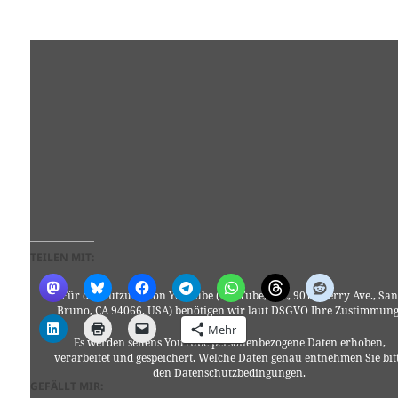
TEILEN MIT:
Für die Nutzung von YouTube (YouTube, LLC, 901 Cherry Ave., San
Bruno, CA 94066, USA) benötigen wir laut DSGVO Ihre Zustimmung
Mehr
Es werden seitens YouTube personenbezogene Daten erhoben,
verarbeitet und gespeichert. Welche Daten genau entnehmen Sie bit
den Datenschutzbedingungen.
GEFÄLLT MIR: