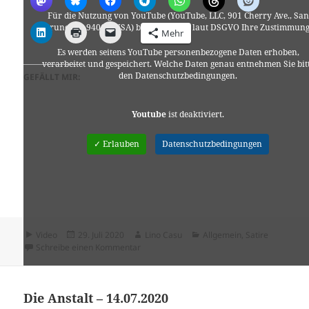
Für die Nutzung von YouTube (YouTube, LLC, 901 Cherry Ave., San
Bruno, CA 94066, USA) benötigen wir laut DSGVO Ihre Zustimmung
Mehr
Es werden seitens YouTube personenbezogene Daten erhoben,
verarbeitet und gespeichert. Welche Daten genau entnehmen Sie bit
den Datenschutzbedingungen.
GEFÄLLT MIR:
Youtube
ist deaktiviert.
✓ Erlauben
Datenschutzbedingungen
Format
Veröffentlicht
Autor
Kategorien
Video
29. Juli 2020
Lino Casu
Allgemein
,
Satire
am
zu So überlebst du das Coronavirus | Ditts
Schreibe einen Kommentar
Die Anstalt – 14.07.2020