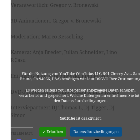
Verantwortlich: Gregor v. Bronewski
3D-Animationen: Gregor v. Bronewski
Moderation: Marco Kesselring
Kamera: Anja Breder, Julian Schneider, Lino
P.Casu
Für die Nutzung von YouTube (YouTube, LLC, 901 Cherry Ave., San
Editing: Gregor v. Bronewski, Lino P.Casu
Bruno, CA 94066, USA) benötigen wir laut DSGVO Ihre Zustimmung
Es werden seitens YouTube personenbezogene Daten erhoben,
DVD-Production: Gavino A.Casu & Lino P.Casu
verarbeitet und gespeichert. Welche Daten genau entnehmen Sie bit
den Datenschutzbedingungen.
Interviepartner: DJ Thomas L, DJ Tigger, DJ
Simon
Youtube
ist deaktiviert.
✓ Erlauben
Datenschutzbedingungen
TEILEN MIT: