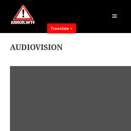
MENÜ
Translate »
UND
ERROR.WTF
WIDGETS
AUDIOVISION