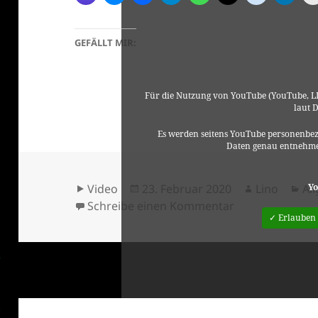
GEFÄLLT MIR:
Für die Nutzung von YouTube (YouTube, LL
laut 
Es werden seitens YouTube personenbez
Daten genau entnehme
Format
Veröffentlicht
Autor
Ka
Yo
Video
23. Februar 2020
Lino
Al
am
zu Sabotage
Schreibe einen Kommentar
✓ Erlauben