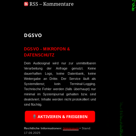
RSS – Kommentare
DGSVO
DGSVO - MIKROFON &
DATENSCHUTZ
Dein Audiosignal wird nur zur unmittelbaren
Verarbeitung der Anfrage genutzt. Keine
dauerhaften Logs, keine Datenbank, keine
Weitergabe an Dritte. Der Service läuft als
Systemdienst; kein Terminal-Logging.
Technische Fehler werden (falls überhaupt) nur
minimal im Systemjournal gehalten bzw. sind
deaktiviert. Inhalte werden nicht protokolliert und
sind flüchtig.
AKTIVIEREN & FREIGEBEN
Rechtliche Informationen:
/impressum
• Stand:
17.09.2025