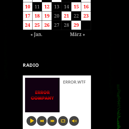
10
11
12
13
14
15
16
17
18
19
20
21
22
23
24
25
26
27
28
29
« Jan.
März »
RADIO
ERROR.WTF