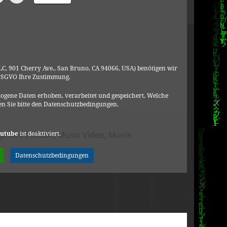
C, 901 Cherry Ave., San Bruno, CA 94066, USA) benötigen wir
DSGVO Ihre Zustimmung.
ogene Daten erhoben, verarbeitet und gespeichert. Welche
n Sie bitte den Datenschutzbedingungen.
tegorien
utube
ist deaktiviert.
lgemein
,
Music
,
Music Video
,
Musik
Datenschutzbedingungen