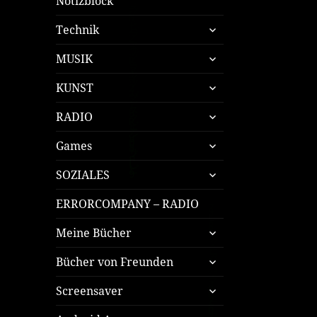
Notizblock
untermenü
Technik
öffnen
untermenü
MUSIK
öffnen
untermenü
KUNST
öffnen
untermenü
RADIO
öffnen
untermenü
Games
öffnen
untermenü
SOZIALES
öffnen
ERRORCOMPANY – RADIO
untermenü
Meine Bücher
öffnen
untermenü
Bücher von Freunden
öffnen
untermenü
Screensaver
öffnen