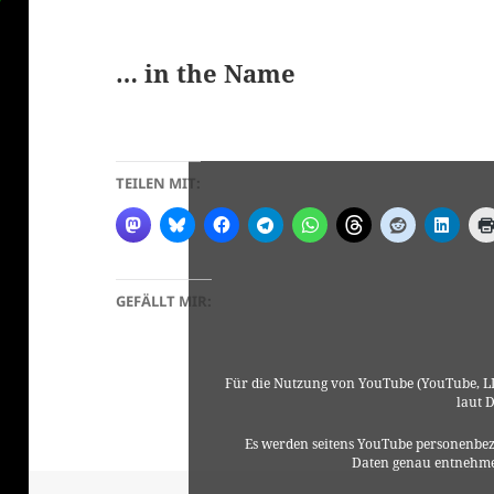
… in the Name
TEILEN MIT:
GEFÄLLT MIR:
Für die Nutzung von YouTube (YouTube, LL
laut 
Es werden seitens YouTube personenbez
Daten genau entnehme