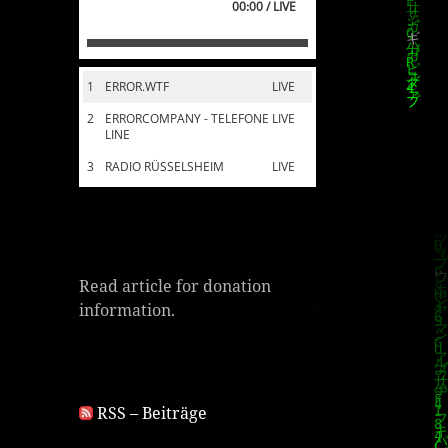
00:00 / LIVE
1
ERROR.WTF
LIVE
2
ERRORCOMPANY - TELEFONE
LIVE
LINE
3
RADIO RÜSSELSHEIM
LIVE
Read article for donation
information.
RSS – Beiträge