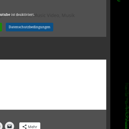
tegorien
utube
ist deaktiviert.
lgemein
,
Music
,
Music Video
,
Musik
ak
Datenschutzbedingungen
Mehr