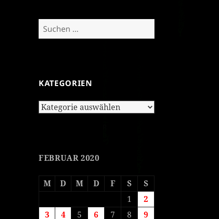
Suchen
nach:
KATEGORIEN
Kategorien
FEBRUAR 2020
M
D
M
D
F
S
S
1
2
3
4
5
6
7
8
9