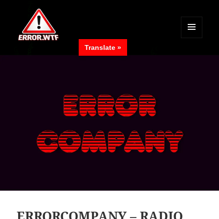
MENÜ
Translate »
UND
ERROR.WTF
WIDGETS
ERRORCOMPANY – RADIO