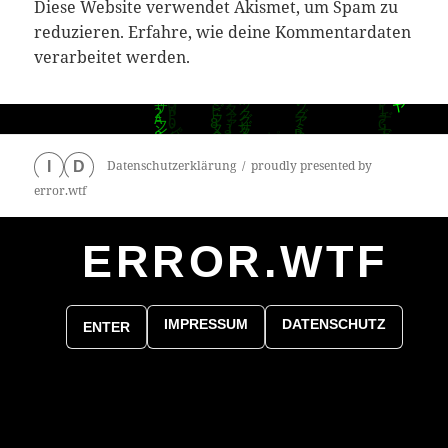
Diese Website verwendet Akismet, um Spam zu
reduzieren.
Erfahre, wie deine Kommentardaten
verarbeitet werden.
Datenschutzerklärung
proudly presented by
I
D
error.wtf
ERROR.WTF
0
particles
IMPRESSUM
DATENSCHUTZ
ENTER