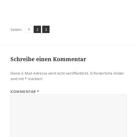
Seite
,
Seite
,
Seite
Seiten:
1
2
3
Schreibe einen Kommentar
Deine E-Mail-Adresse wird nicht veröffentlicht.
Erforderliche Felder
sind mit
*
markiert
KOMMENTAR
*