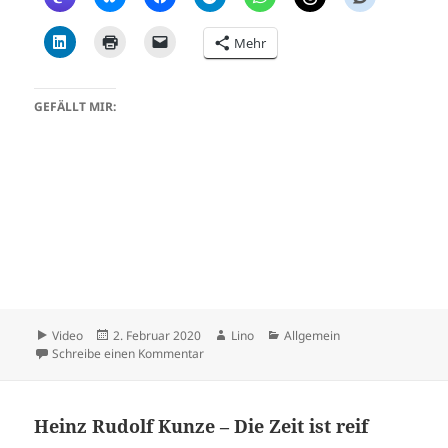
Mehr
GEFÄLLT MIR:
Format
Veröffentlicht
Autor
Kategorien
Video
2. Februar 2020
Lino
Allgemein
am
zu Lino Casu
Schreibe einen Kommentar
Heinz Rudolf Kunze – Die Zeit ist reif