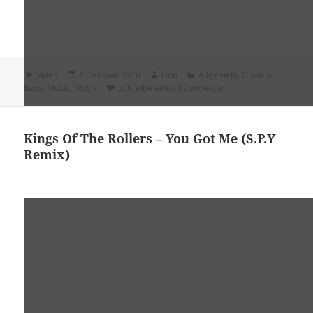
Format
Veröffentlicht
Autor
Kategorien
Video
2. Februar 2020
Lino
Allgemein
,
Drum &
am
zu Intelligent Manner
Bass
,
Music
,
Musik
Schreibe einen Kommentar
Kings Of The Rollers – You Got Me (S.P.Y
Remix)