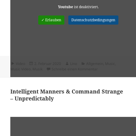
Youtube
ist deaktiviert.
✓ Erlauben
Datenschutzbedingungen
Format
Veröffentlicht
Autor
Kategorien
Video
2. Februar 2020
Lino
Allgemein
,
Music
,
am
zu Heinz Rudolf Kunze – 
Music Video
,
Musik
Schreibe einen Kommentar
Intelligent Manners & Command Strange
– Unpredictably