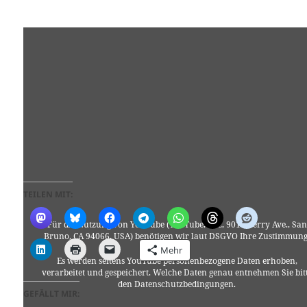
TEILEN MIT:
Für die Nutzung von YouTube (YouTube, LLC, 901 Cherry Ave., San
Bruno, CA 94066, USA) benötigen wir laut DSGVO Ihre Zustimmung
Mehr
Es werden seitens YouTube personenbezogene Daten erhoben,
verarbeitet und gespeichert. Welche Daten genau entnehmen Sie bit
den Datenschutzbedingungen.
GEFÄLLT MIR: