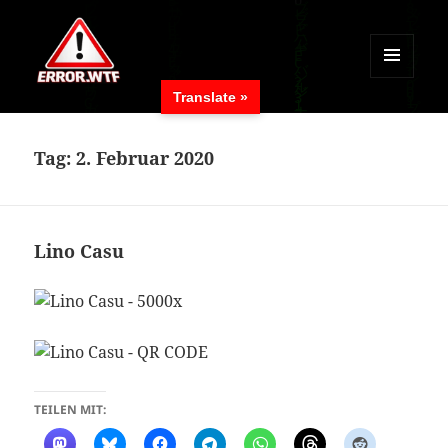
MENÜ
Translate »
UND
ERROR.WTF
WIDGETS
Tag:
2. Februar 2020
Lino Casu
TEILEN MIT: