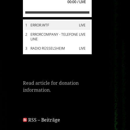
00:00 / LIVE
1
ERROR.WTF
LIVE
2
ERRORCOMPANY - TELEFONE
LIVE
LINE
3
RADIO RÜSSELSHEIM
LIVE
Read article for donation
information.
RSS – Beiträge