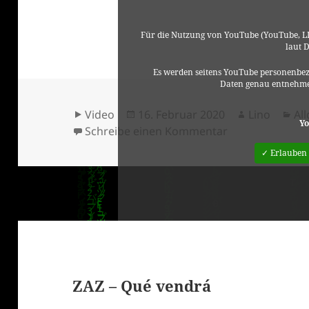
Für die Nutzung von YouTube (YouTube, LL
laut 
Es werden seitens YouTube personenbez
Daten genau entnehme
Format
Veröffentlicht
Autor
Ka
Video
16. Februar 2020
Lino
Al
Yo
am
zu Txarango – Ag
Schreibe einen Kommentar
✓ Erlauben
ZAZ – Qué vendrá