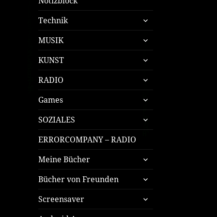
Notizblock
untermenü
Technik
öffnen
untermenü
MUSIK
öffnen
untermenü
KUNST
öffnen
untermenü
RADIO
öffnen
untermenü
Games
öffnen
untermenü
SOZIALES
öffnen
ERRORCOMPANY – RADIO
untermenü
Meine Bücher
öffnen
untermenü
Bücher von Freunden
öffnen
untermenü
Screensaver
öffnen