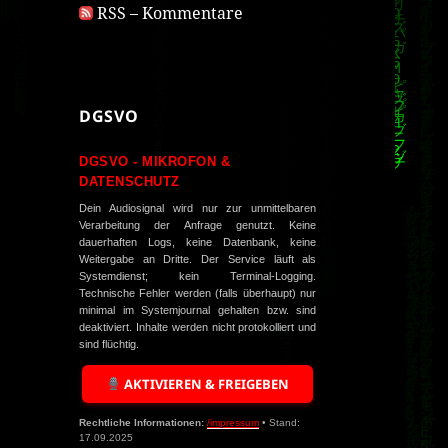
RSS – Kommentare
DGSVO
DGSVO - MIKROFON &
DATENSCHUTZ
Dein Audiosignal wird nur zur unmittelbaren
Verarbeitung der Anfrage genutzt. Keine
dauerhaften Logs, keine Datenbank, keine
Weitergabe an Dritte. Der Service läuft als
Systemdienst; kein Terminal-Logging.
Technische Fehler werden (falls überhaupt) nur
minimal im Systemjournal gehalten bzw. sind
deaktiviert. Inhalte werden nicht protokolliert und
sind flüchtig.
AKTIVIEREN & FREIGEBEN
Rechtliche Informationen:
/impressum
• Stand:
17.09.2025