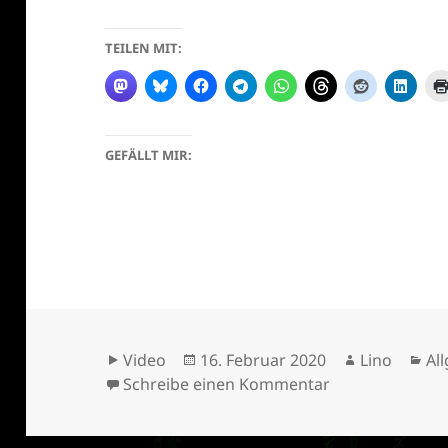
TEILEN MIT:
GEFÄLLT MIR:
Format
Veröffentlicht
Autor
Ka
Video
16. Februar 2020
Lino
Al
am
zu Lino
Schreibe einen Kommentar