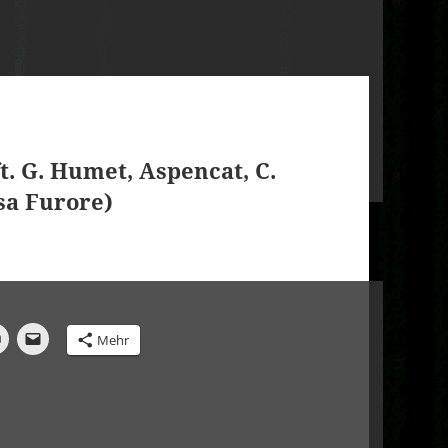
ft. G. Humet, Aspencat, C.
nsa Furore)
Mehr