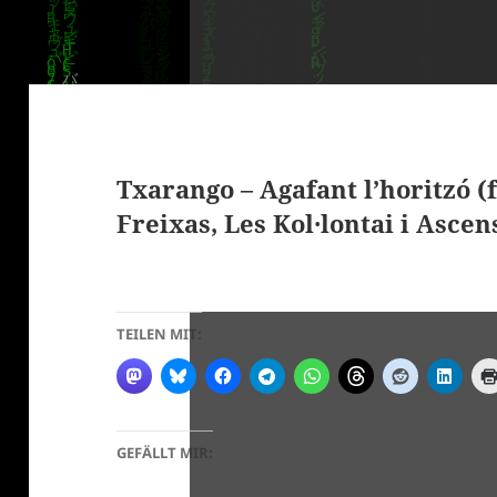
Txarango – Agafant l’horitzó (
Freixas, Les Kol·lontai i Asce
TEILEN MIT:
GEFÄLLT MIR: