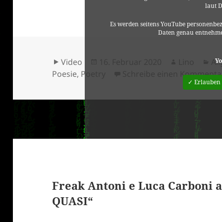
laut 
Es werden seitens YouTube personenbez
Daten genau entnehme
Format
Veröffentlicht
Autor
Ka
Yo
Video
16. Februar 2020
Lino
Al
am
Poesie
,
Poetry
Schreibe einen Kommenta
✓ Erlauben
Freak Antoni e Luca Carboni a
QUASI“