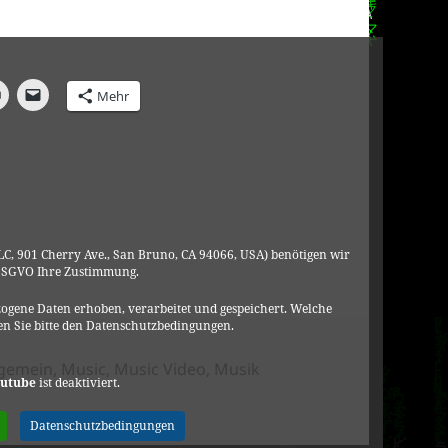
Mehr
C, 901 Cherry Ave., San Bruno, CA 94066, USA) benötigen wir
DSGVO Ihre Zustimmung.
ogene Daten erhoben, verarbeitet und gespeichert. Welche
n Sie bitte den Datenschutzbedingungen.
tegorien
lgemein
,
Music
,
Music Video
,
Musik
utube
ist deaktiviert.
 e Luca Carboni a Senigallia „PERO‘ QUASI“
Datenschutzbedingungen