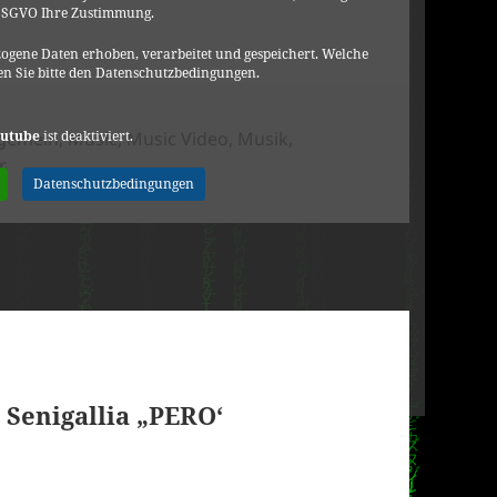
DSGVO Ihre Zustimmung.
ogene Daten erhoben, verarbeitet und gespeichert. Welche
n Sie bitte den Datenschutzbedingungen.
tegorien
utube
ist deaktiviert.
lgemein
,
Music
,
Music Video
,
Musik
,
zu Freak Antoni & Ale Mostacci – Furgoncino
r
Datenschutzbedingungen
 Senigallia „PERO‘