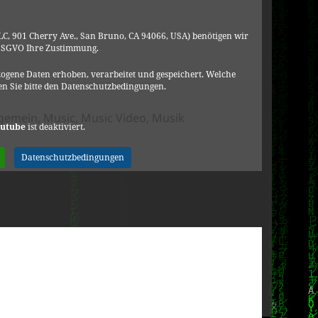
C, 901 Cherry Ave., San Bruno, CA 94066, USA) benötigen wir
DSGVO Ihre Zustimmung.
ogene Daten erhoben, verarbeitet und gespeichert. Welche
n Sie bitte den Datenschutzbedingungen.
tegorien
lgemein
,
Music
,
Music Video
,
Musik
utube
ist deaktiviert.
afant l’horitzó (ft. G. Humet, Aspencat, C. Freixas, Les Kol·
Datenschutzbedingungen