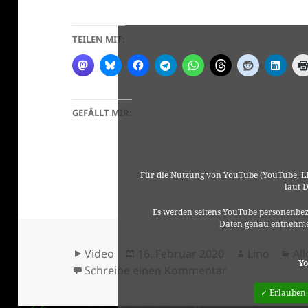
TEILEN MIT:
GEFÄLLT MIR:
Für die Nutzung von YouTube (YouTube, LL
laut 
Es werden seitens YouTube personenbez
Daten genau entnehme
Format
Veröffentlicht
Autor
Ka
Video
16. Februar 2020
Lino
Al
Yo
am
zu Freak Antoni
Schreibe einen Kommentar
✓ Erlauben