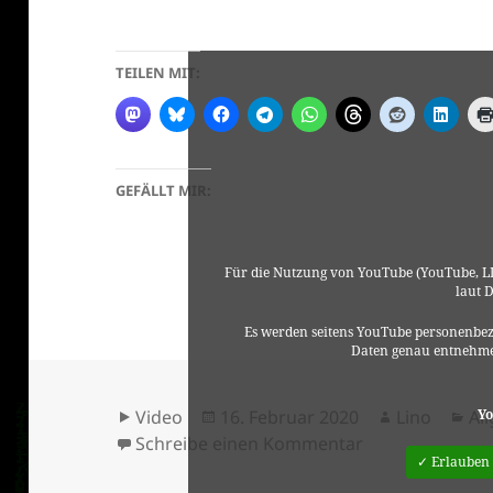
TEILEN MIT:
GEFÄLLT MIR:
Für die Nutzung von YouTube (YouTube, LL
laut 
Es werden seitens YouTube personenbez
Daten genau entnehme
Format
Veröffentlicht
Autor
Ka
Yo
Video
16. Februar 2020
Lino
Al
am
zu ZAZ – Qué v
Schreibe einen Kommentar
✓ Erlauben