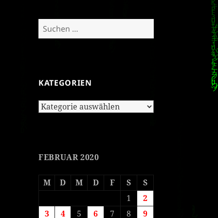
Suchen
nach:
KATEGORIEN
Kategorien
FEBRUAR 2020
M
D
M
D
F
S
S
1
2
3
4
5
6
7
8
9