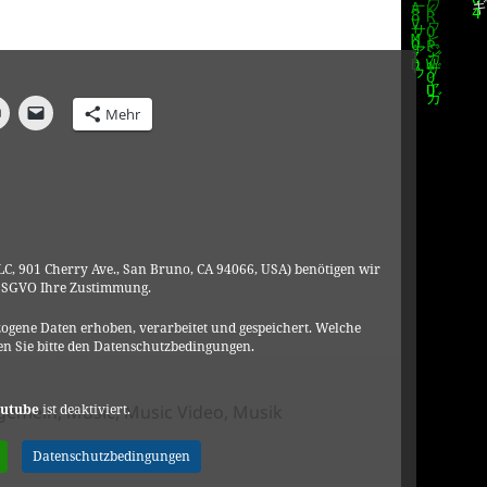
Mehr
C, 901 Cherry Ave., San Bruno, CA 94066, USA) benötigen wir
DSGVO Ihre Zustimmung.
ogene Daten erhoben, verarbeitet und gespeichert. Welche
n Sie bitte den Datenschutzbedingungen.
tegorien
utube
ist deaktiviert.
lgemein
,
Music
,
Music Video
,
Musik
endrá
Datenschutzbedingungen