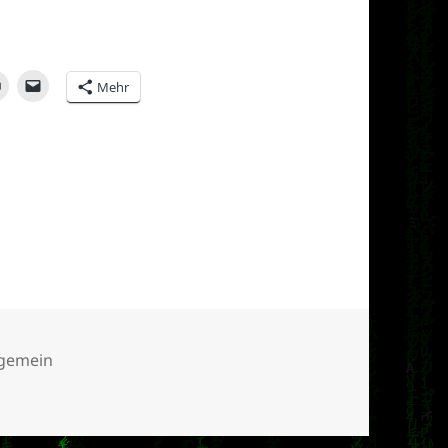
Mehr
tegorien
lgemein