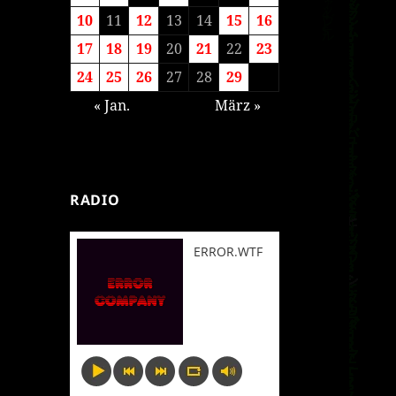
10
11
12
13
14
15
16
17
18
19
20
21
22
23
24
25
26
27
28
29
« Jan.
März »
RADIO
ERROR.WTF