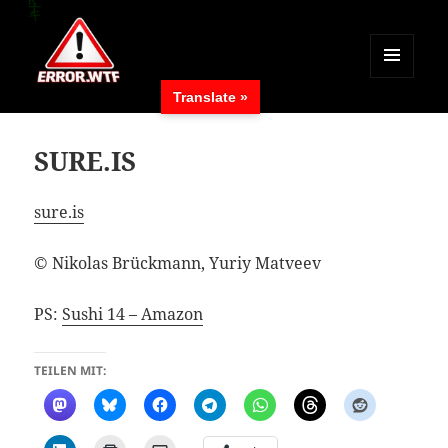
MENÜ
Translate »
UND
ERROR.WTF
WIDGETS
SURE.IS
sure.is
© Nikolas Brückmann, Yuriy Matveev
PS:
Sushi 14 – Amazon
TEILEN MIT: