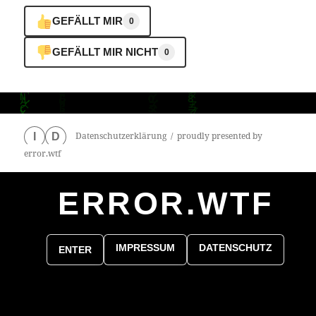
GEFÄLLT MIR
0
GEFÄLLT MIR NICHT
0
Datenschutzerklärung
proudly presented by
I
D
error.wtf
ERROR.WTF
0
particles
IMPRESSUM
DATENSCHUTZ
ENTER