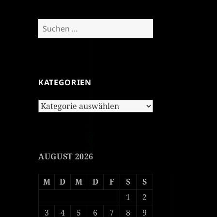
Suchen
nach:
KATEGORIEN
Kategorien
AUGUST 2026
M
D
M
D
F
S
S
1
2
3
4
5
6
7
8
9