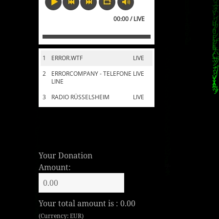
00:00 / LIVE
1
ERROR.WTF
LIVE
2
ERRORCOMPANY - TELEFONE
LIVE
LINE
3
RADIO RÜSSELSHEIM
LIVE
Your Donation
Amount:
Your total amount is :
0.00
(Currency: EUR)