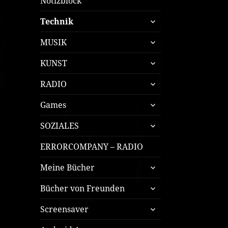
Notizblock
untermenü
Technik
öffnen
untermenü
MUSIK
öffnen
untermenü
KUNST
öffnen
untermenü
RADIO
öffnen
untermenü
Games
öffnen
untermenü
SOZIALES
öffnen
ERRORCOMPANY – RADIO
untermenü
Meine Bücher
öffnen
untermenü
Bücher von Freunden
öffnen
untermenü
Screensaver
öffnen