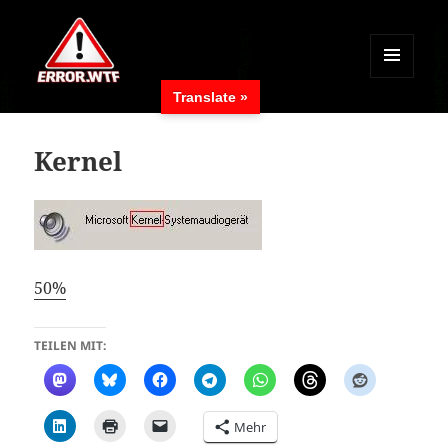
MENÜ
Translate »
UND
ERROR.WTF
WIDGETS
Kernel
50%
TEILEN MIT:
Mehr