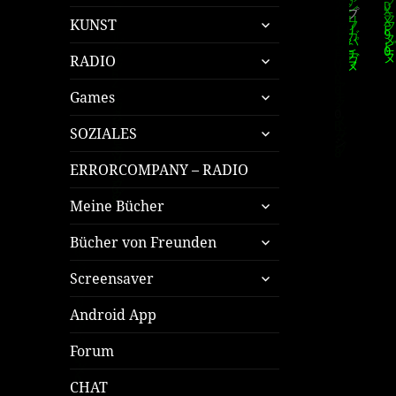
öffnen
untermenü
KUNST
öffnen
untermenü
RADIO
öffnen
untermenü
Games
öffnen
untermenü
SOZIALES
öffnen
ERRORCOMPANY – RADIO
untermenü
Meine Bücher
öffnen
untermenü
Bücher von Freunden
öffnen
untermenü
Screensaver
öffnen
Android App
Forum
CHAT