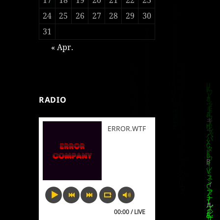
24
25
26
27
28
29
30
31
« Apr.
RADIO
ERROR.WTF
00:00 / LIVE