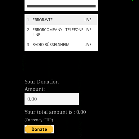
1
ERROR.WTF
LIVE
2
ERRORCOMPANY - TELEFONE
LIVE
LINE
3
RADIO RÜSSELSHEIM
LIVE
Your Donation
Amount:
Your total amount is :
0.00
(Currency: EUR)