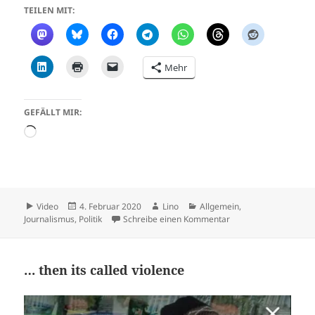
TEILEN MIT:
Mehr
GEFÄLLT MIR:
Wird
geladen …
Format
Veröffentlicht
Autor
Kategorien
Video
4. Februar 2020
Lino
Allgemein
,
am
zu Wie kritische Jour
Journalismus
,
Politik
Schreibe einen Kommentar
… then its called violence