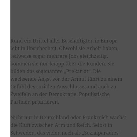
Rund ein Drittel aller Beschäftigten in Europa
lebt in Unsicherheit. Obwohl sie Arbeit haben,
teilweise sogar mehrere Jobs gleichzeitig,
kommen sie nur knapp über die Runden. Sie
bilden das sogenannte „Prekariat“. Die
wachsende Angst vor der Armut führt zu einem
Gefühl des sozialen Ausschlusses und auch zu
Zweifeln an der Demokratie. Populistische
Parteien profitieren.
Nicht nur in Deutschland oder Frankreich wächst
die Kluft zwischen Arm und Reich. Selbst in
Schweden, das vielen noch als „Sozialparadies“