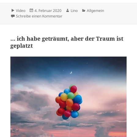
Format
Veröffentlicht
Autor
Kategorien
Video
4. Februar 2020
Lino
Allgemein
am
zu Lino Casu
Schreibe einen Kommentar
… ich habe geträumt, aber der Traum ist
geplatzt