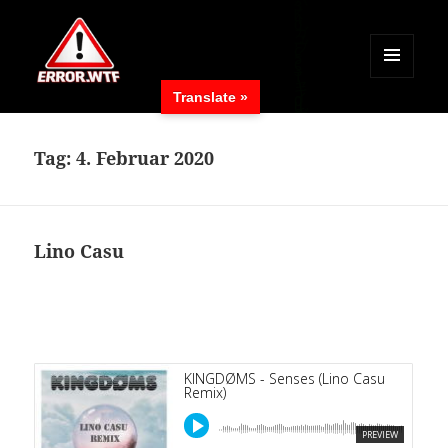
MENÜ
Translate »
UND
ERROR.WTF
WIDGETS
Tag:
4. Februar 2020
Lino Casu