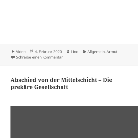
Format
Veröffentlicht
Autor
Kategorien
Video
4. Februar 2020
Lino
Allgemein
,
Armut
am
zu … then its called violence
Schreibe einen Kommentar
Abschied von der Mittelschicht – Die
prekäre Gesellschaft