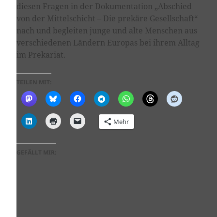
diesen Fragen in der Dokumentation „Abschied
von der Mittelschicht – Die prekäre Gesellschaft“
nach und begleiten junge und alte Menschen aus
verschiedenen Ländern Europas bei ihrem Alltag
im Prekariat.
TEILEN MIT:
Mehr
GEFÄLLT MIR: