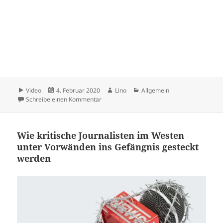
Format
Veröffentlicht
Autor
Kategorien
Video
4. Februar 2020
Lino
Allgemein
am
zu … ich habe geträumt, aber der Traum ist 
Schreibe einen Kommentar
Wie kritische Journalisten im Westen
unter Vorwänden ins Gefängnis gesteckt
werden