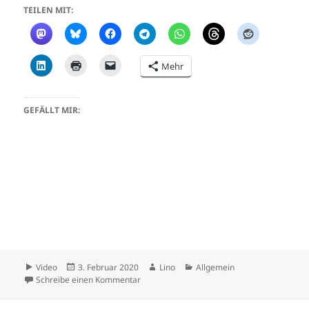
TEILEN MIT:
Mehr
GEFÄLLT MIR:
Format
Veröffentlicht
Autor
Kategorien
Video
3. Februar 2020
Lino
Allgemein
am
zu Du kommst hier nicht weiter …
Schreibe einen Kommentar