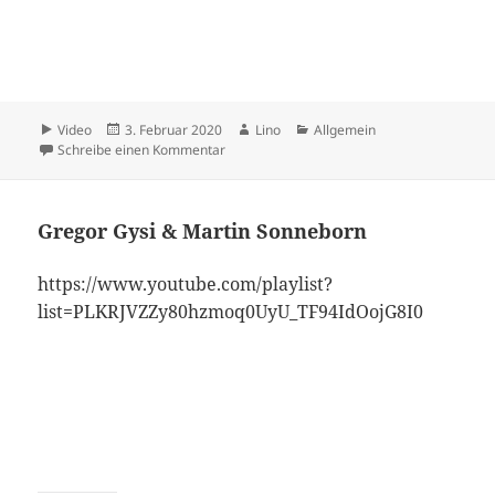
Format
Veröffentlicht
Autor
Kategorien
Video
3. Februar 2020
Lino
Allgemein
am
zu Endless …
Schreibe einen Kommentar
Gregor Gysi & Martin Sonneborn
https://www.youtube.com/playlist?
list=PLKRJVZZy80hzmoq0UyU_TF94IdOojG8I0