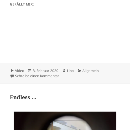
GEFÄLLT MIR:
Format
Veröffentlicht
Autor
Kategorien
Video
3. Februar 2020
Lino
Allgemein
am
zu Quarto Stato
Schreibe einen Kommentar
Endless …