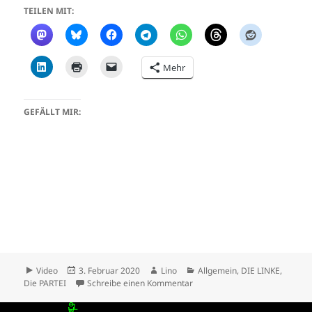
TEILEN MIT:
Mehr
GEFÄLLT MIR:
Format
Veröffentlicht
Autor
Kategorien
Video
3. Februar 2020
Lino
Allgemein
,
DIE LINKE
,
am
zu Gregor Gysi & Martin Sonn
Die PARTEI
Schreibe einen Kommentar