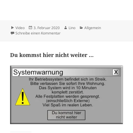
Format
Veröffentlicht
Autor
Kategorien
Video
3. Februar 2020
Lino
Allgemein
am
zu Sie können jetzt …
Schreibe einen Kommentar
Du kommst hier nicht weiter …