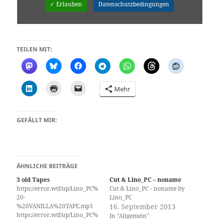
✓ Erlauben
Datenschutzbedingungen
TEILEN MIT:
Mehr
GEFÄLLT MIR:
ÄHNLICHE BEITRÄGE
3 old Tapes
Cut & Lino_PC – noname
https://error.wtf/up/Lino_PC%
Cut & Lino_PC - noname by
20-
Lino_PC
%20VANILLA%20TAPE.mp3
16. September 2013
https://error.wtf/up/Lino_PC%
In "Allgemein"