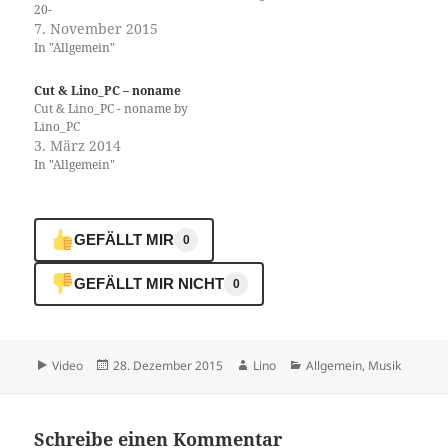
20-
%20ANARCHOPHOBIE%20TA
7. November 2015
PE.mp3
In "Allgemein"
https://error.wtf/up/Lino_PC%
20-%20CRAZY%20TAPE.mp3
Cut & Lino_PC – noname
Habe das Technaxx - Digitape
Cut & Lino_PC - noname by
DT-01 wieder zum laufen
Lino_PC
gebracht. Wer alte Kassetten
3. März 2014
und damit meine ich nicht
In "Allgemein"
Benjamin Blümchen, wieder
digitalisieren will, kann mich
kontaktieren. Da ein
Recordingdurchgang
GEFÄLLT MIR
0
mindestens eine
Kassettenlänge dauert, mache
ich dies nur bei Kassetten auf
GEFÄLLT MIR NICHT
0
denen Aufnahmen sind, die
nicht anders zu…
Format
Veröffentlicht
Autor
Kategorien
Video
28. Dezember 2015
Lino
Allgemein
,
Musik
am
Schreibe einen Kommentar