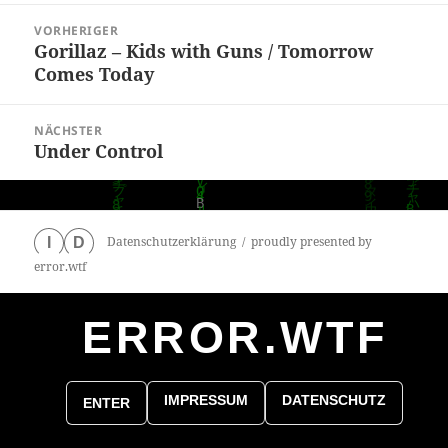
Beitragsnavigation
VORHERIGER
Gorillaz – Kids with Guns / Tomorrow
Vorheriger
Comes Today
Beitrag:
NÄCHSTER
Under Control
Nächster
Beitrag:
Datenschutzerklärung
proudly presented by
I
D
error.wtf
ERROR.WTF
0
particles
IMPRESSUM
DATENSCHUTZ
ENTER