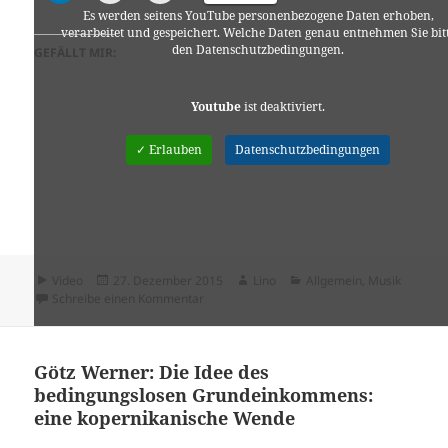
Es werden seitens YouTube personenbezogene Daten erhoben,
verarbeitet und gespeichert. Welche Daten genau entnehmen Sie bit
den Datenschutzbedingungen.
GEFÄLLT MIR:
Youtube
ist deaktiviert.
✓ Erlauben
Datenschutzbedingungen
Format
Veröffentlicht
Autor
Kategorien
Video
27. Dezember 2015
Lino
Allgemein
,
Musik
am
zu I Wanna Be Adam Szabo & Johnny Norbe
Schreibe einen Kommentar
Götz Werner: Die Idee des
bedingungslosen Grundeinkommens:
eine kopernikanische Wende