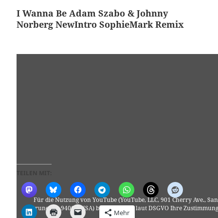
I Wanna Be Adam Szabo & Johnny
Norberg NewIntro SophieMark Remix
TEILEN MIT:
Für die Nutzung von YouTube (YouTube, LLC, 901 Cherry Ave., San
Bruno, CA 94066, USA) benötigen wir laut DSGVO Ihre Zustimmung
Mehr