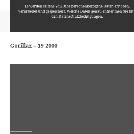
Es werden seitens YouTube personenbezogene Daten erhoben,
verarbeitet und gespeichert. Welche Daten genau entnehmen Sie bit
den Datenschutzbedingungen.
Format
Veröffentlicht
Autor
Kategorien
Video
27. Dezember 2015
Lino
Allgemein
,
Musik
am
zu Gorillaz – Kids with Guns / Tomorrow C
Schreibe einen Kommentar
Youtube
ist deaktiviert.
Gorillaz – 19-2000
✓ Erlauben
Datenschutzbedingungen