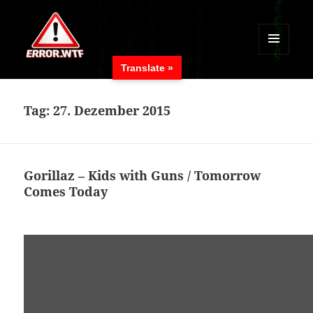
MENÜ
Translate »
UND
ERROR.WTF
WIDGETS
Tag:
27. Dezember 2015
Gorillaz – Kids with Guns / Tomorrow
Comes Today