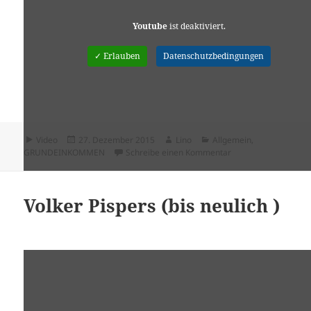
Youtube
ist deaktiviert.
✓ Erlauben
Datenschutzbedingungen
Format
Veröffentlicht
Autor
Kategorien
Video
27. Dezember 2015
Lino
Allgemein
,
am
zu Götz Werner: Di
GRUNDEINKOMMEN
Schreibe einen Kommentar
Volker Pispers (bis neulich )