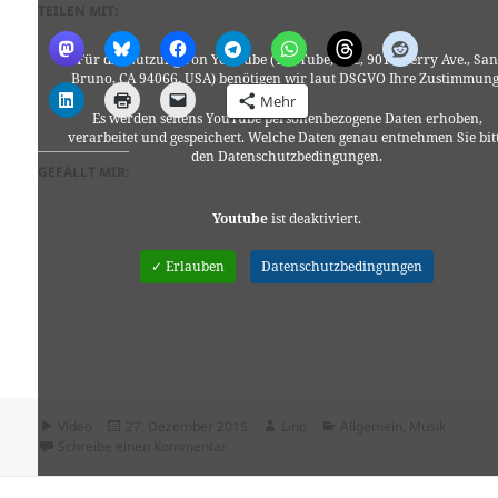
TEILEN MIT:
Für die Nutzung von YouTube (YouTube, LLC, 901 Cherry Ave., San
Bruno, CA 94066, USA) benötigen wir laut DSGVO Ihre Zustimmung
Mehr
Es werden seitens YouTube personenbezogene Daten erhoben,
verarbeitet und gespeichert. Welche Daten genau entnehmen Sie bit
den Datenschutzbedingungen.
GEFÄLLT MIR:
Youtube
ist deaktiviert.
✓ Erlauben
Datenschutzbedingungen
Format
Veröffentlicht
Autor
Kategorien
Video
27. Dezember 2015
Lino
Allgemein
,
Musik
am
zu Gorillaz – 19-2000
Schreibe einen Kommentar