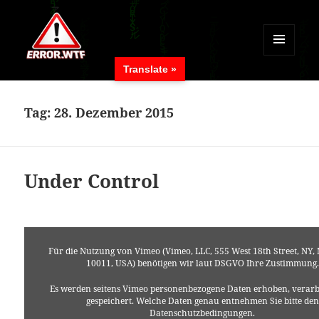
MENÜ
Translate »
UND
ERROR.WTF
WIDGETS
Tag:
28. Dezember 2015
Under Control
Für die Nutzung von Vimeo (Vimeo, LLC, 555 West 18th Street, NY,
10011, USA) benötigen wir laut DSGVO Ihre Zustimmung.
Es werden seitens Vimeo personenbezogene Daten erhoben, verarb
gespeichert. Welche Daten genau entnehmen Sie bitte den
Datenschutzbedingungen.