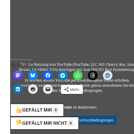
Für die Nutzung von YouTube (YouTube, LLC, 901 Cherry Ave., San
TEILEN MIT:
Bruno, CA 94066, USA) benötigen wir laut DSGVO Ihre Zustimmung
Es werden seitens YouTube personenbezogene Daten erhoben,
verarbeitet und gespeichert. Welche Daten genau entnehmen Sie bit
Mehr
den Datenschutzbedingungen.
Youtube
ist deaktiviert.
GEFÄLLT MIR
0
✓ Erlauben
Datenschutzbedingungen
GEFÄLLT MIR NICHT
0