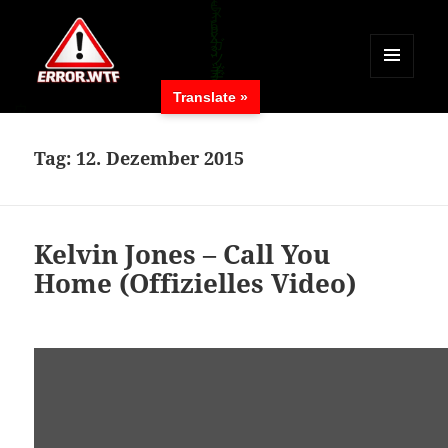
MENÜ
Translate »
UND
ERROR.WTF
WIDGETS
Tag:
12. Dezember 2015
Kelvin Jones – Call You
Home (Offizielles Video)