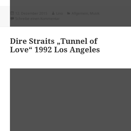
Veröffentlicht
Autor
Kategorien
12. Dezember 2015
Lino
Allgemein
,
Musik
am
zu My Way – Frank Sinatra“
Schreibe einen Kommentar
Dire Straits „Tunnel of
Love“ 1992 Los Angeles