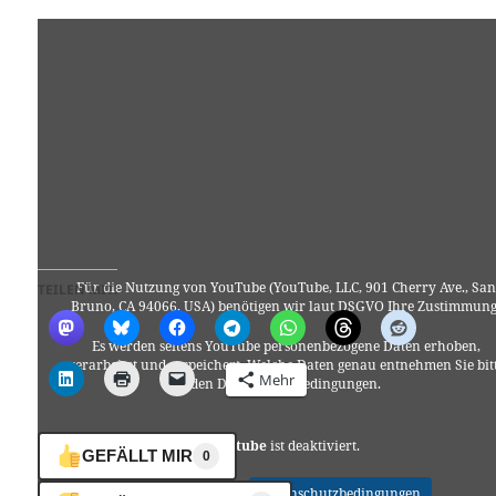
Für die Nutzung von YouTube (YouTube, LLC, 901 Cherry Ave., San
TEILEN MIT:
Bruno, CA 94066, USA) benötigen wir laut DSGVO Ihre Zustimmung
Es werden seitens YouTube personenbezogene Daten erhoben,
verarbeitet und gespeichert. Welche Daten genau entnehmen Sie bit
Mehr
den Datenschutzbedingungen.
Youtube
ist deaktiviert.
GEFÄLLT MIR
0
✓ Erlauben
Datenschutzbedingungen