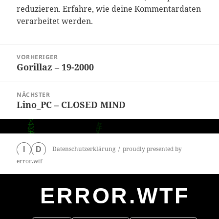
reduzieren.
Erfahre, wie deine Kommentardaten
verarbeitet werden.
Beitragsnavigation
VORHERIGER
Gorillaz – 19-2000
Vorheriger
Beitrag:
NÄCHSTER
Lino_PC – CLOSED MIND
Nächster
Beitrag:
Datenschutzerklärung
proudly presented by
I
D
error.wtf
ERROR.WTF
0
particles