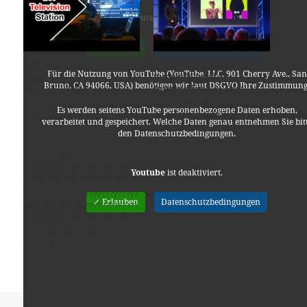
Youtube
ist deaktiviert.
✓ Erlauben
Datenschutzbedingungen
Eigenen Fernsehsender
Nico Semsrott: Freude ist
Für die Nutzung von YouTube (YouTube, LLC, 901 Cherry Ave., San
Bauen
nur ein Mangel an
Bruno, CA 94066, USA) benötigen wir laut DSGVO Ihre Zustimmung
12. April 2019
Information 0.5 – 3sat
Festival 2013
In "Allgemein"
Es werden seitens YouTube personenbezogene Daten erhoben,
17. Januar 2017
verarbeitet und gespeichert. Welche Daten genau entnehmen Sie bit
In "Kabarett"
den Datenschutzbedingungen.
Feinsinn ?
????????????????????????????
Youtube
ist deaktiviert.
????????????????????????????
????????????????????????????
✓ Erlauben
Datenschutzbedingungen
????????????????????????????
????????????????????????????
????????????????????????????
6. Februar 2016
????????????????????????????
In "Die Frage"
????????????????????????????
????????????????????????????
????????????????????????????
????????????????????????????
????????????????????????????