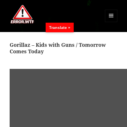
MENÜ
Translate »
UND
ERROR.WTF
WIDGETS
Gorillaz – Kids with Guns / Tomorrow
Comes Today