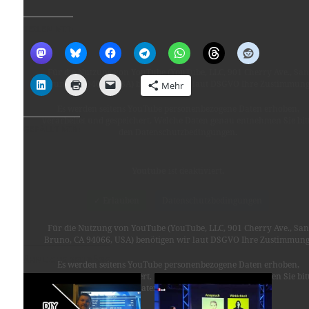
TEILEN MIT:
Für die Nutzung von YouTube (YouTube, LLC, 901 Cherry Ave., San
Bruno, CA 94066, USA) benötigen wir laut DSGVO Ihre Zustimmung
Mehr
Es werden seitens YouTube personenbezogene Daten erhoben,
verarbeitet und gespeichert. Welche Daten genau entnehmen Sie bit
GEFÄLLT MIR:
den Datenschutzbedingungen.
Youtube
ist deaktiviert.
✓ Erlauben
Datenschutzbedingungen
Für die Nutzung von YouTube (YouTube, LLC, 901 Cherry Ave., San
Bruno, CA 94066, USA) benötigen wir laut DSGVO Ihre Zustimmung
ÄHNLICHE BEITRÄGE
Es werden seitens YouTube personenbezogene Daten erhoben,
verarbeitet und gespeichert. Welche Daten genau entnehmen Sie bit
den Datenschutzbedingungen.