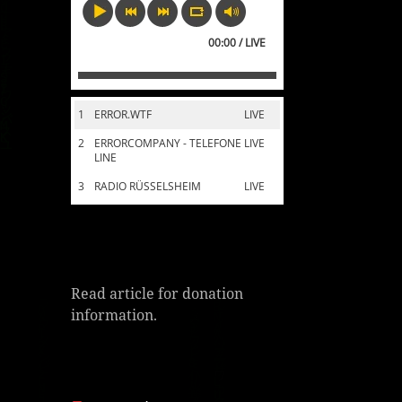
00:00 / LIVE
1
ERROR.WTF
LIVE
2
ERRORCOMPANY - TELEFONE
LIVE
LINE
3
RADIO RÜSSELSHEIM
LIVE
Read article for donation
information.