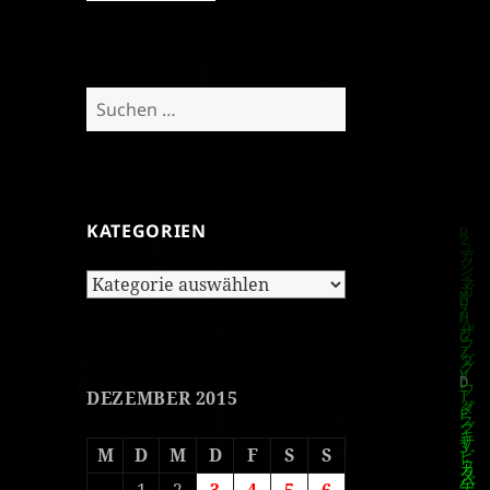
Suchen
nach:
KATEGORIEN
Kategorien
DEZEMBER 2015
M
D
M
D
F
S
S
1
2
3
4
5
6