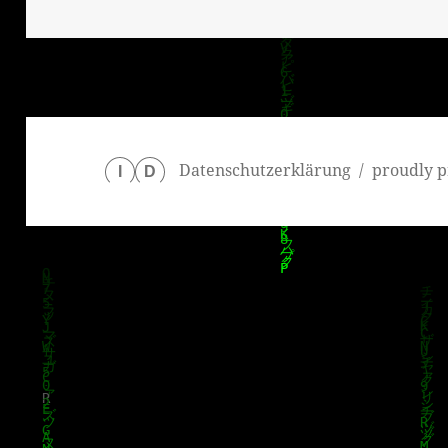
am
Datenschutzerklärung
proudly p
I
D