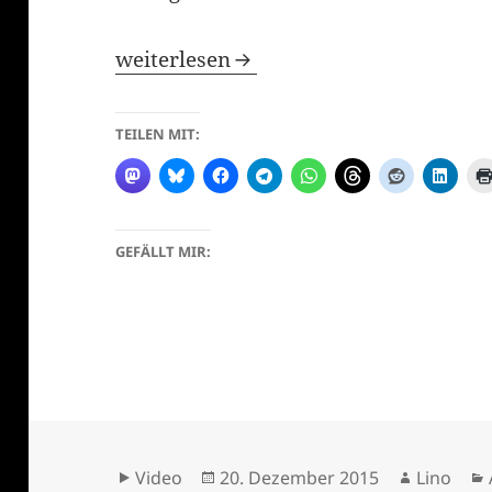
Meine Bücher
weiterlesen
TEILEN MIT:
GEFÄLLT MIR:
Format
Veröffentlicht
Autor
Video
20. Dezember 2015
Lino