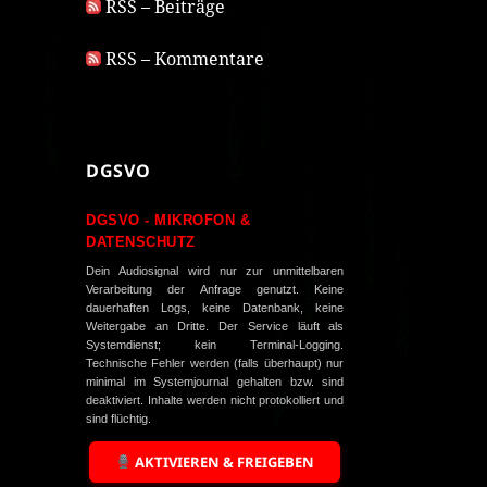
RSS – Beiträge
RSS – Kommentare
DGSVO
DGSVO - MIKROFON &
DATENSCHUTZ
Dein Audiosignal wird nur zur unmittelbaren
Verarbeitung der Anfrage genutzt. Keine
dauerhaften Logs, keine Datenbank, keine
Weitergabe an Dritte. Der Service läuft als
Systemdienst; kein Terminal-Logging.
Technische Fehler werden (falls überhaupt) nur
minimal im Systemjournal gehalten bzw. sind
deaktiviert. Inhalte werden nicht protokolliert und
sind flüchtig.
AKTIVIEREN & FREIGEBEN