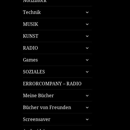
Notizblock
untermenü
Technik
öffnen
untermenü
MUSIK
öffnen
untermenü
KUNST
öffnen
untermenü
RADIO
öffnen
untermenü
Games
öffnen
untermenü
SOZIALES
öffnen
ERRORCOMPANY – RADIO
untermenü
Meine Bücher
öffnen
untermenü
Bücher von Freunden
öffnen
untermenü
Screensaver
öffnen