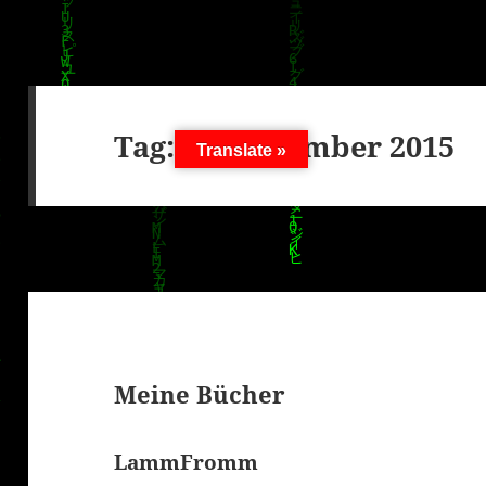
Tag:
20. Dezember 2015
Translate »
Meine Bücher
LammFromm