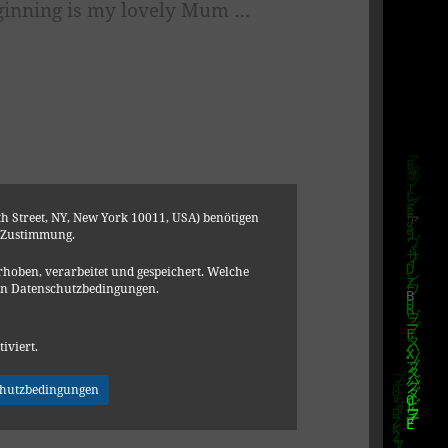
ginning is my lovely Mum …
h Street, NY, New York 10011, USA) benötigen
 Zustimmung.
hoben, verarbeitet und gespeichert. Welche
en Datenschutzbedingungen.
tiviert.
chutzbedingungen