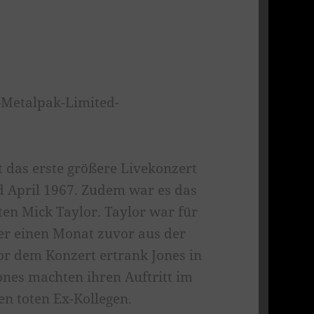
-Metalpak-Limited-
tt das erste größere Livekonzert
d April 1967. Zudem war es das
ten Mick Taylor. Taylor war für
er einen Monat zuvor aus der
or dem Konzert ertrank Jones in
nes machten ihren Auftritt im
en toten Ex-Kollegen.