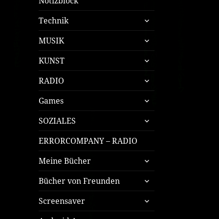
Notizblock
untermenü
Technik
öffnen
untermenü
MUSIK
öffnen
untermenü
KUNST
öffnen
untermenü
RADIO
öffnen
untermenü
Games
öffnen
untermenü
SOZIALES
öffnen
ERRORCOMPANY – RADIO
untermenü
Meine Bücher
öffnen
untermenü
Bücher von Freunden
öffnen
untermenü
Screensaver
öffnen