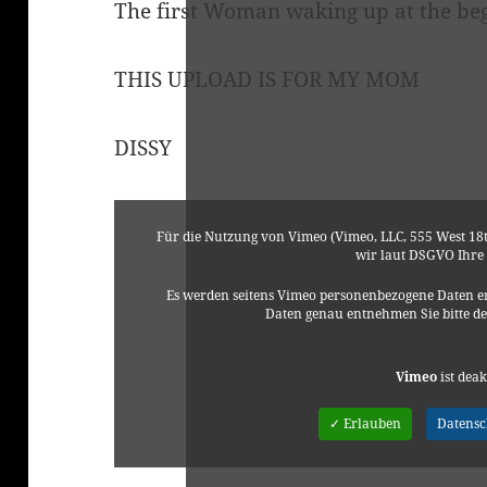
The first Woman waking up at the be
THIS UPLOAD IS FOR MY MOM
DISSY
Für die Nutzung von Vimeo (Vimeo, LLC, 555 West 18t
wir laut DSGVO Ihre
Es werden seitens Vimeo personenbezogene Daten er
Daten genau entnehmen Sie bitte d
Vimeo
ist deak
✓ Erlauben
Datens