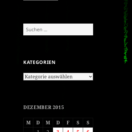
Suchen
nach:
KATEGORIEN
Kategorien
DEZEMBER 2015
M
D
M
D
F
S
S
1
2
3
4
5
6