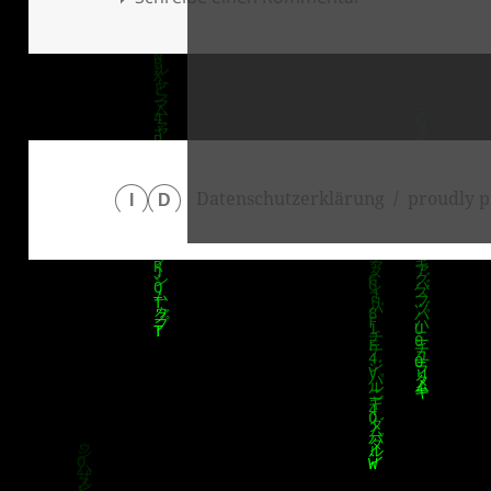
Datenschutzerklärung
proudly p
I
D