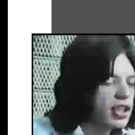
Stones in THE PARK – original germa
Lino Casu
on
Vimeo
.
klärung
https://de.wikipedia.org/wiki/The_Sto
https://en.wikipedia.org/wiki/The_Sto
The Stones in the Park ist die Filmd
Freiluftkonzerts der Rolling Stones 
Park. Neben den Rolling Stones traten