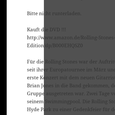
Bitte nicht runterladen.
Kauft die DVD !!!
http://www.amazon.de/Rolling-Stones
Edition/dp/B000EHQSZ0
Für die Rolling Stones war der Auftri
seit ihrer Europatournee im März un
erste Konzert mit dem neuen Gitarris
Brian Jones in die Band gekommen, d
Gruppe ausgetreten war. Zwei Tage v
seinem Swimmingpool. Die Rolling Sto
Hyde Park zu einer Gedenkfeier für d