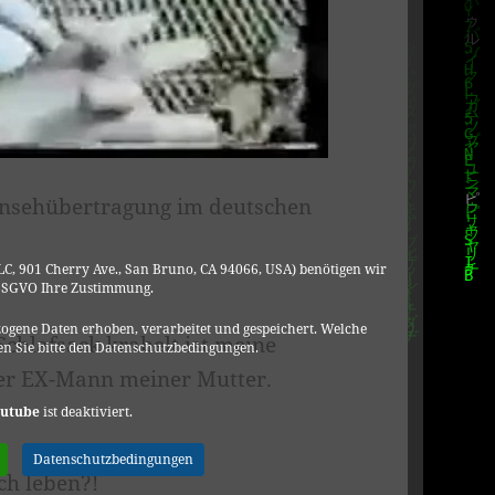
den. Die Zuschauerzahl wird auf
prünglich im Fernsehen gezeigte
-Metalpak-Limited-
ernsehübertragung im deutschen
C, 901 Cherry Ave., San Bruno, CA 94066, USA) benötigen wir
DSGVO Ihre Zustimmung.
ogene Daten erhoben, verarbeitet und gespeichert. Welche
Schlafsack krabelt ist meine
n Sie bitte den Datenschutzbedingungen.
der EX-Mann meiner Mutter.
utube
ist deaktiviert.
Datenschutzbedingungen
ch leben?!