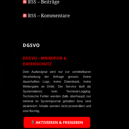
RSS – Beiträge
RSS – Kommentare
DGSVO
DGSVO - MIKROFON &
DATENSCHUTZ
Dein Audiosignal wird nur zur unmittelbaren
Verarbeitung der Anfrage genutzt. Keine
dauerhaften Logs, keine Datenbank, keine
Weitergabe an Dritte. Der Service läuft als
Systemdienst; kein Terminal-Logging.
Technische Fehler werden (falls überhaupt) nur
minimal im Systemjournal gehalten bzw. sind
deaktiviert. Inhalte werden nicht protokolliert und
sind flüchtig.
AKTIVIEREN & FREIGEBEN