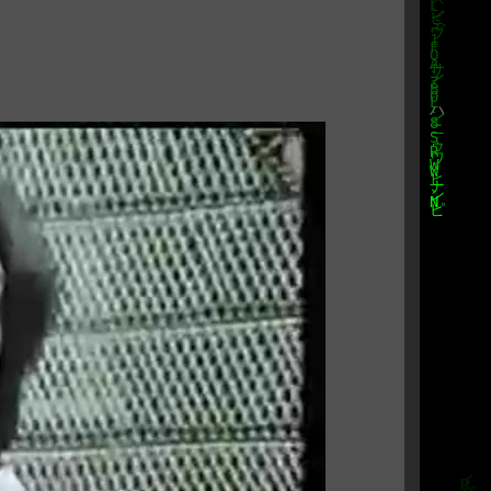
n Television VHS-Recording
from
nes_in_the_Park
nes_in_the_Park
okumentation eines kostenlosen
am 5. Juli 1969 im Londoner Hyde
 eine Reihe weiterer Bands auf,