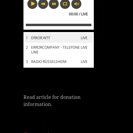
00:00 / LIVE
1
ERROR.WTF
LIVE
2
ERRORCOMPANY - TELEFONE
LIVE
LINE
3
RADIO RÜSSELSHEIM
LIVE
Read article for donation
information.