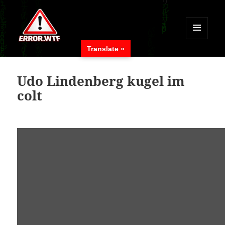
MENÜ
Translate »
UND
ERROR.WTF
WIDGETS
Udo Lindenberg kugel im
colt