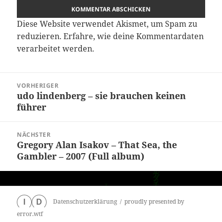
Diese Website verwendet Akismet, um Spam zu
reduzieren.
Erfahre, wie deine Kommentardaten
verarbeitet werden.
Beitragsnavigation
VORHERIGER
udo lindenberg – sie brauchen keinen
Vorheriger
führer
Beitrag:
NÄCHSTER
Gregory Alan Isakov – That Sea, the
Nächster
Gambler – 2007 (Full album)
Beitrag:
Datenschutzerklärung
proudly presented by
I
D
error.wtf