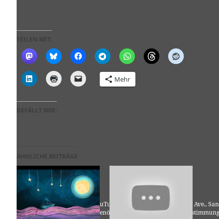
TEILEN MIT:
Mehr
GEFÄLLT MIR:
ÄHNLICHE BEITRÄGE
Für die Nutzung von YouTube (YouTube, LLC, 901 Cherry Ave., San
Bruno, CA 94066, USA) benötigen wir laut DSGVO Ihre Zustimmung