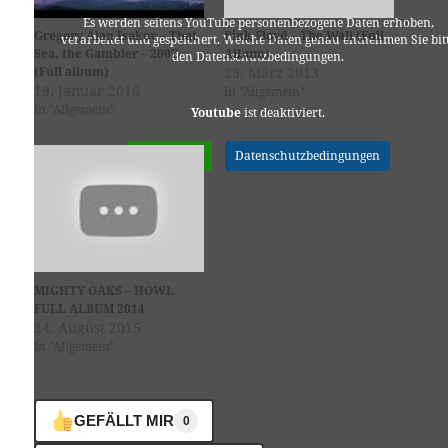
Es werden seitens YouTube personenbezogene Daten erhoben,
Gregory Alan Isakov – That
Pink Floyd – The Wall (Full
verarbeitet und gespeichert. Welche Daten genau entnehmen Sie bit
Sea, the Gambler – 2007
Album)
den Datenschutzbedingungen.
(Full album)
23. März 2013
19. Januar 2016
In "Allgemein"
In "Allgemein"
Youtube
ist deaktiviert.
✓ Erlauben
Datenschutzbedingungen
MIGHTY OAKS – HOWL
FULL ALBUM 2014
24. August 2015
In "Allgemein"
GEFÄLLT MIR
0