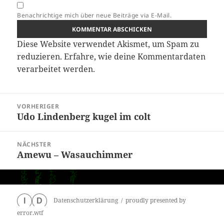
Benachrichtige mich über neue Beiträge via E-Mail.
Diese Website verwendet Akismet, um Spam zu
reduzieren.
Erfahre, wie deine Kommentardaten
verarbeitet werden.
Beitragsnavigation
VORHERIGER
Udo Lindenberg kugel im colt
Vorheriger
Beitrag:
NÄCHSTER
Amewu – Wasauchimmer
Nächster
Beitrag:
Datenschutzerklärung
proudly presented by
I
D
error.wtf