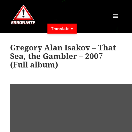
MENÜ
Translate »
UND
ERROR.WTF
WIDGETS
Gregory Alan Isakov – That
Sea, the Gambler – 2007
(Full album)