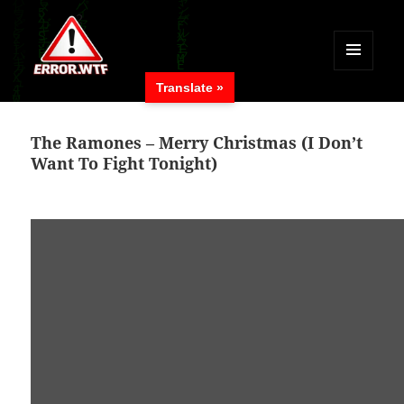
MENÜ
Translate »
UND
ERROR.WTF
WIDGETS
The Ramones – Merry Christmas (I Don’t
Want To Fight Tonight)