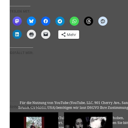
TEILEN MIT:
Mehr
GEFÄLLT MIR:
Für die Nutzung von YouTube (YouTube, LLC, 901 Cherry Ave., San
ÄHNLICHE BEITRÄGE
Bruno, CA 94066, USA) benötigen wir laut DSGVO Ihre Zustimmung
Es werden seitens YouTube personenbezogene Daten erhoben,
verarbeitet und gespeichert. Welche Daten genau entnehmen Sie bit
den Datenschutzbedingungen.