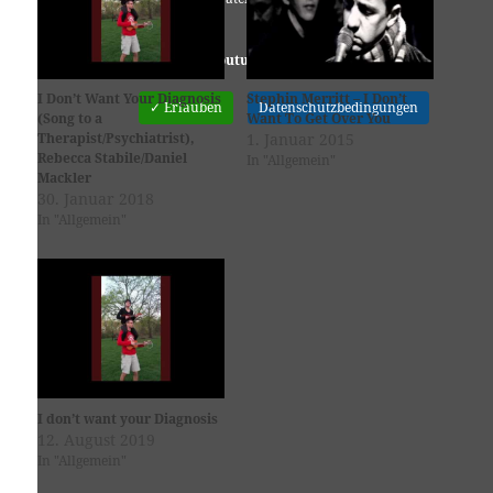
Youtube
ist deaktiviert.
I Don’t Want Your Diagnosis
Stephin Merritt – I Don’t
✓ Erlauben
Datenschutzbedingungen
(Song to a
Want To Get Over You
Therapist/Psychiatrist),
1. Januar 2015
Rebecca Stabile/Daniel
In "Allgemein"
Mackler
30. Januar 2018
In "Allgemein"
I don’t want your Diagnosis
12. August 2019
In "Allgemein"