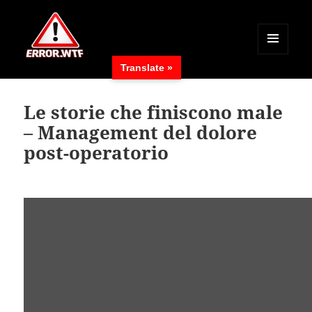
MENÜ
Translate »
UND
ERROR.WTF
WIDGETS
Le storie che finiscono male
– Management del dolore
post-operatorio