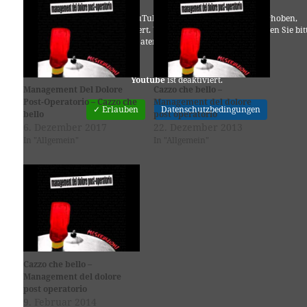
Es werden seitens YouTube personenbezogene Daten erhoben,
verarbeitet und gespeichert. Welche Daten genau entnehmen Sie bit
den Datenschutzbedingungen.
Youtube
ist deaktiviert.
Management Del Dolore
Cazzo che bello –
Post-Operatorio – Cazzo che
Management del dolore
✓ Erlauben
Datenschutzbedingungen
bello
post operatorio
6. Dezember 2017
22. Dezember 2013
In "Allgemein"
In "Allgemein"
Cazzo che bello –
Management del dolore
post operatorio
9. Februar 2014