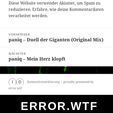
Diese Website verwendet Akismet, um Spam zu
reduzieren.
Erfahre, wie deine Kommentardaten
verarbeitet werden.
Beitragsnavigation
VORHERIGER
paniq – Duell der Giganten (Original Mix)
Vorheriger
Beitrag:
NÄCHSTER
paniq – Mein Herz klopft
Nächster
Beitrag:
Datenschutzerklärung
proudly presented by
I
D
error.wtf
ERROR.WTF
0
particles