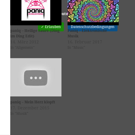
Youtube
ist deaktiviert.
✓ Erlauben
Datenschutzbedingungen
paniq – Heilige Saure (Ding
Paniq – Elektronische
im Ding Edit)
Musik
14. März 2012
16. Februar 2017
In "Allgemein"
In "Music"
paniq – Mein Herz klopft
17. Dezember 2015
In "Musik"