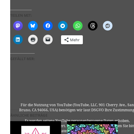
TEILEN MIT:
Mehr
GEFÄLLT MIR:
Für die Nutzung von YouTube (YouTube, LLC, 901 Cherry Ave., San
Bruno, CA 94066, USA) benötigen wir laut DSGVO Ihre Zustimmung
ÄHNLICHE BEITRÄGE
Es werden seitens YouTube personenbezogene Daten erhoben,
verarbeitet und gespeichert. Welche Daten genau entnehmen Sie bit
den Datenschutzbedingungen.