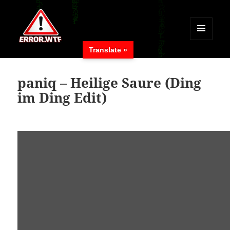
MENÜ
Translate »
UND
ERROR.WTF
WIDGETS
paniq – Heilige Saure (Ding
im Ding Edit)