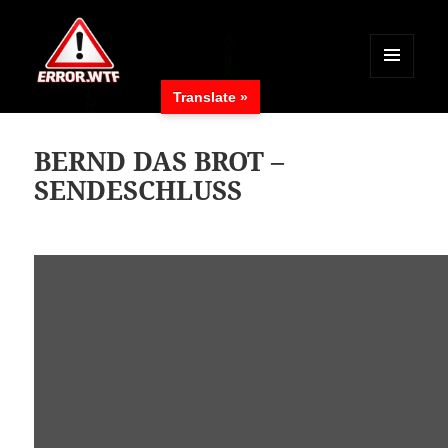
MENÜ
Translate »
UND
ERROR.WTF
WIDGETS
BERND DAS BROT –
SENDESCHLUSS