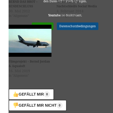
den Datenschutzbedingungen.
BERND DAS BROT –
Bernd das Brot –
SENDESCHLUSS
Nachtschleife Social Media
30. Mai 2012
4. Februar 2014
Youtube
ist deaktiviert.
In "Allgemein"
In "Allgemein"
✓ Erlauben
Datenschutzbedingungen
Filmprojekt – Bernd Jordan
& Aqualoft
16. Mai 2019
In "Allgemein"
GEFÄLLT MIR
0
GEFÄLLT MIR NICHT
0