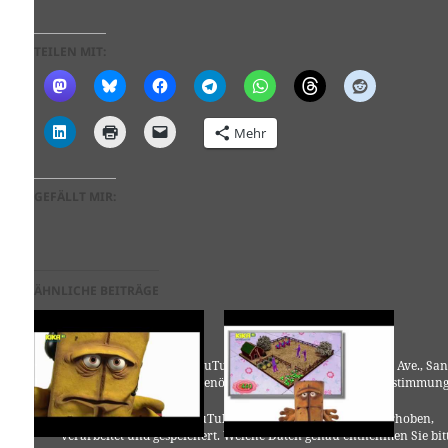
TEILEN MIT:
Mehr
GEFÄLLT MIR:
ÄHNLICHE BEITRÄGE
Für die Nutzung von YouTube (YouTube, LLC, 901 Cherry Ave., San
Bruno, CA 94066, USA) benötigen wir laut DSGVO Ihre Zustimmung
Es werden seitens YouTube personenbezogene Daten erhoben,
verarbeitet und gespeichert. Welche Daten genau entnehmen Sie bit