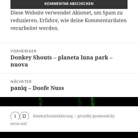
Diese Website verwendet Akismet, um Spam zu
reduzieren.
Erfahre, wie deine Kommentardaten
verarbeitet werden.
Beitragsnavigation
VORHERIGER
Donkey Shouts – planeta luna park –
Vorheriger
nuova
Beitrag:
NÄCHSTER
paniq – Doofe Nuss
Nächster
Beitrag:
Datenschutzerklärung
proudly presented by
I
D
error.wtf