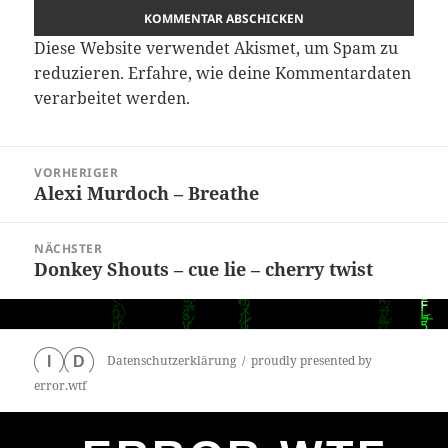
Diese Website verwendet Akismet, um Spam zu
reduzieren.
Erfahre, wie deine Kommentardaten
verarbeitet werden.
Beitragsnavigation
VORHERIGER
Alexi Murdoch – Breathe
Vorheriger
Beitrag:
NÄCHSTER
Donkey Shouts – cue lie – cherry twist
Nächster
Beitrag:
Datenschutzerklärung
proudly presented by
I
D
error.wtf