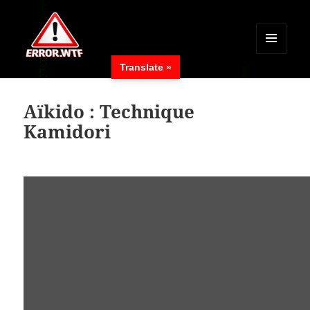
MENÜ
Translate »
UND
ERROR.WTF
WIDGETS
Aïkido : Technique
Kamidori