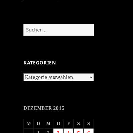
Suchen
nach:
KATEGORIEN
Kategorien
DEZEMBER 2015
M
D
M
D
F
S
S
1
2
3
4
5
6