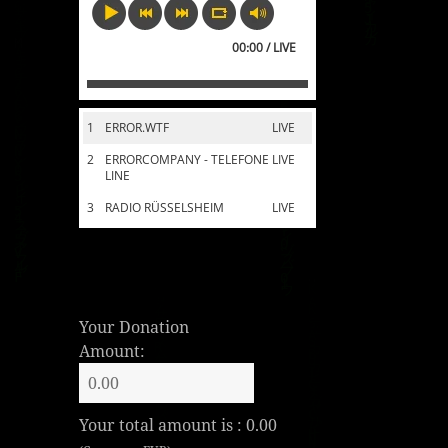
00:00 / LIVE
1
ERROR.WTF
LIVE
2
ERRORCOMPANY - TELEFONE
LIVE
LINE
3
RADIO RÜSSELSHEIM
LIVE
Your Donation
Amount:
Your total amount is :
0.00