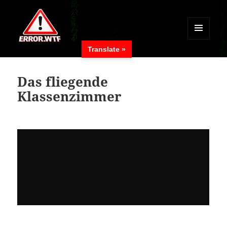
MENÜ
Translate »
UND
ERROR.WTF
WIDGETS
Das fliegende
Klassenzimmer