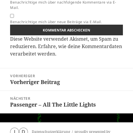
Benachrichtige mich über nachfolgende Kommentare via E-
Mail.
Benachrichtige mich über neue Beiträge via E-Mail.
Diese Website verwendet Akismet, um Spam zu
reduzieren.
Erfahre, wie deine Kommentardaten
verarbeitet werden.
Beitragsnavigation
VORHERIGER
Vorheriger Beitrag
Vorheriger
Beitrag:
NÄCHSTER
Passenger – All The Little Lights
Nächster
Beitrag:
Datenschutzerklärung
proudly presented by
I
D