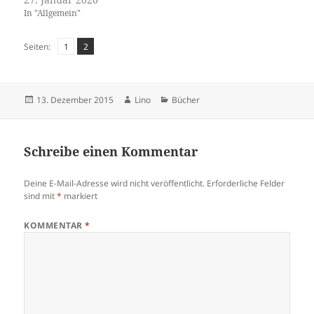
In "Allgemein"
Seite
,
Seite
Seiten:
1
2
Veröffentlicht
Autor
Kategorien
13. Dezember 2015
Lino
Bücher
am
Schreibe einen Kommentar
Deine E-Mail-Adresse wird nicht veröffentlicht.
Erforderliche Felder
sind mit
*
markiert
KOMMENTAR
*