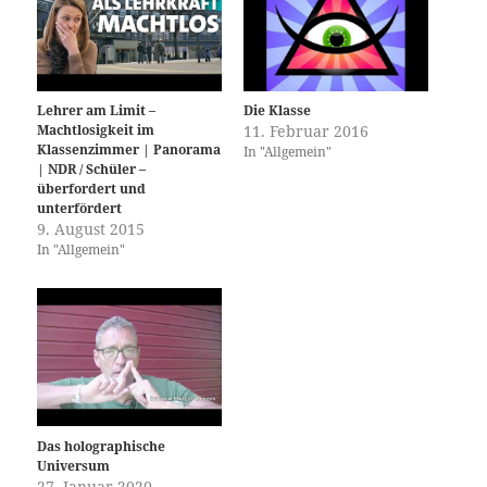
Lehrer am Limit –
Die Klasse
Machtlosigkeit im
11. Februar 2016
Klassenzimmer | Panorama
In "Allgemein"
| NDR / Schüler –
überfordert und
unterfördert
9. August 2015
In "Allgemein"
Das holographische
Universum
27. Januar 2020