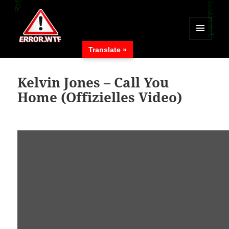
MENÜ
Translate »
UND
ERROR.WTF
WIDGETS
Kelvin Jones – Call You
Home (Offizielles Video)