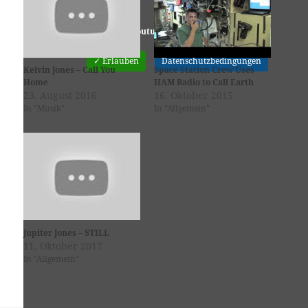
Youtube
ist deaktiviert.
✓ Erlauben
Datenschutzbedingungen
Kelvin Jones – Call You
Space Station Crew Uses
Home
HAM Radio to Call Earth
23. August 2016
16. Oktober 2015
In "Musik"
In "Allgemein"
Jupiter Jones – STILL
11. Oktober 2017
In "Allgemein"