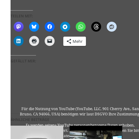
TEILEN MIT:
Mehr
GEFÄLLT MIR:
Für die Nutzung von YouTube (YouTube, LLC, 901 Cherry Ave., San
Bruno, CA 94066, USA) benötigen wir laut DSGVO Ihre Zustimmung
ÄHNLICHE BEITRÄGE
Es werden seitens YouTube personenbezogene Daten erhoben,
verarbeitet und gespeichert. Welche Daten genau entnehmen Sie bit
den Datenschutzbedingungen.