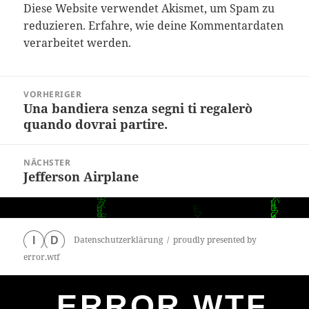
Diese Website verwendet Akismet, um Spam zu
reduzieren.
Erfahre, wie deine Kommentardaten
verarbeitet werden.
Beitragsnavigation
VORHERIGER
Una bandiera senza segni ti regalerò
Vorheriger
quando dovrai partire.
Beitrag:
NÄCHSTER
Jefferson Airplane
Nächster
Beitrag:
Datenschutzerklärung
proudly presented by
I
D
error.wtf
ERROR.WTF