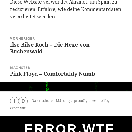
Diese Website verwendet Akismet, um Spam zu
reduzieren.
Erfahre, wie deine Kommentardaten
verarbeitet werden.
Beitragsnavigation
VORHERIGER
Ilse Bilse Koch – Die Hexe von
Vorheriger
Buchenwald
Beitrag:
NÄCHSTER
Pink Floyd – Comfortably Numb
Nächster
Beitrag:
Datenschutzerklärung
proudly presented by
I
D
error.wtf
ERROR.WTF