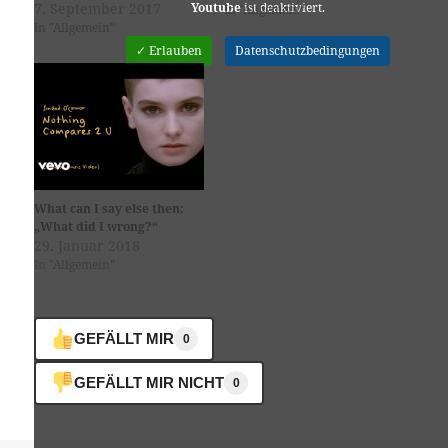
7. September 2017
Youtube
ist deaktiviert.
In "Allgemein"
In "Allgemein"
✓ Erlauben
Datenschutzbedingungen
What can I say else then:
„What did I wrong?“
29. Januar 2018
In "Allgemein"
GEFÄLLT MIR
0
GEFÄLLT MIR NICHT
0