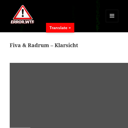
MENÜ
Translate »
UND
ERROR.WTF
WIDGETS
Fiva & Radrum – Klarsicht