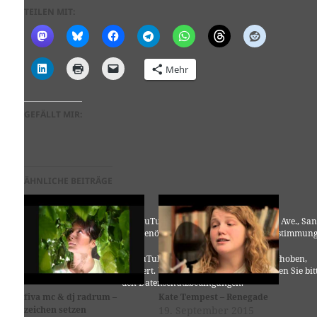
TEILEN MIT:
Mehr
GEFÄLLT MIR:
ÄHNLICHE BEITRÄGE
Für die Nutzung von YouTube (YouTube, LLC, 901 Cherry Ave., San
Bruno, CA 94066, USA) benötigen wir laut DSGVO Ihre Zustimmung
Es werden seitens YouTube personenbezogene Daten erhoben,
verarbeitet und gespeichert. Welche Daten genau entnehmen Sie bit
den Datenschutzbedingungen.
fiva mc & dj radrum –
Kate Tempest – Renegade
zeichen setzen
19. September 2015