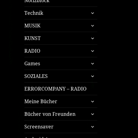
Notizblock
untermenü
Technik
öffnen
untermenü
MUSIK
öffnen
untermenü
KUNST
öffnen
untermenü
RADIO
öffnen
untermenü
Games
öffnen
untermenü
SOZIALES
öffnen
ERRORCOMPANY – RADIO
untermenü
Meine Bücher
öffnen
untermenü
Bücher von Freunden
öffnen
untermenü
Screensaver
öffnen