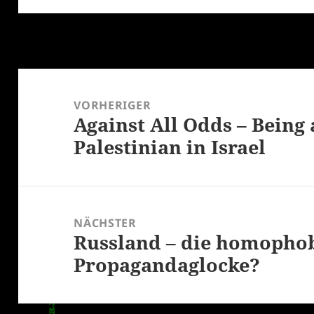
Beitragsnavigation
VORHERIGER
Against All Odds – Being
Vorheriger
Palestinian in Israel
Beitrag:
NÄCHSTER
Russland – die homophob
Nächster
Propagandaglocke?
Beitrag: