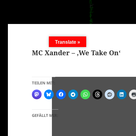
Translate »
MC Xander – ‚We Take On‘
TEILEN MIT:
GEFÄLLT MIR: