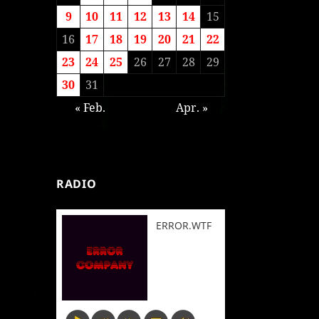
9
10
11
12
13
14
15
16
17
18
19
20
21
22
23
24
25
26
27
28
29
30
31
« Feb.
Apr. »
RADIO
ERROR.WTF