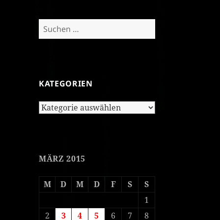
Suchen
nach:
KATEGORIEN
Kategorien
MÄRZ 2015
M
D
M
D
F
S
S
1
2
3
4
5
6
7
8