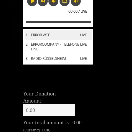
00:00 / LIVE
1
ERROR.WTF
LIVE
2
ERRORCOMPANY - TELEFONE
LIVE
LINE
3
RADIO RÜSSELSHEIM
LIVE
Your Donation
Amount:
Your total amount is :
0.00
(Currency: EUR)