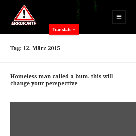
MENÜ
Translate »
UND
ERROR.WTF
WIDGETS
Tag:
12. März 2015
Homeless man called a bum, this will
change your perspective