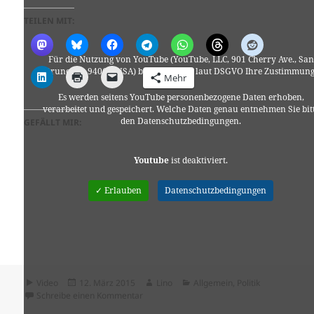
TEILEN MIT:
Für die Nutzung von YouTube (YouTube, LLC, 901 Cherry Ave., San
Bruno, CA 94066, USA) benötigen wir laut DSGVO Ihre Zustimmung
Mehr
Es werden seitens YouTube personenbezogene Daten erhoben,
verarbeitet und gespeichert. Welche Daten genau entnehmen Sie bit
den Datenschutzbedingungen.
GEFÄLLT MIR:
Youtube
ist deaktiviert.
✓ Erlauben
Datenschutzbedingungen
Format
Veröffentlicht
Autor
Kategorien
Video
12. März 2015
Lino
Allgemein
,
Politik
am
zu Brandon Bryant, ehemaliger Drohnen Pilo
Schreibe einen Kommentar