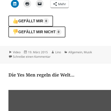
Mehr
GEFÄLLT MIR
0
GEFÄLLT MIR NICHT
0
Format
Veröffentlicht
Autor
Kategorien
Video
19. März 2015
Lino
Allgemein
,
Musik
am
zu Asian Man Records – Bruce Lee Band – G
Schreibe einen Kommentar
Die Yes Men regeln die Welt…