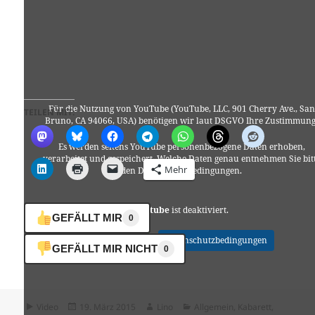
Für die Nutzung von YouTube (YouTube, LLC, 901 Cherry Ave., San
TEILEN MIT:
Bruno, CA 94066, USA) benötigen wir laut DSGVO Ihre Zustimmung
Es werden seitens YouTube personenbezogene Daten erhoben,
verarbeitet und gespeichert. Welche Daten genau entnehmen Sie bit
Mehr
den Datenschutzbedingungen.
Youtube
ist deaktiviert.
GEFÄLLT MIR
0
✓ Erlauben
Datenschutzbedingungen
GEFÄLLT MIR NICHT
0
Format
Veröffentlicht
Autor
Kategorien
Video
19. März 2015
Lino
Allgemein
,
Kabarett
,