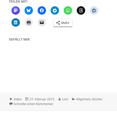
TEILEN MIT:
Mehr
GEFÄLLT MIR:
Format
Veröffentlicht
Autor
Kategorien
Video
27. Februar 2015
Lino
Allgemein
,
Bücher
am
zu Raúl Aguayo-Krauthausen – Dachdecker w
Schreibe einen Kommentar