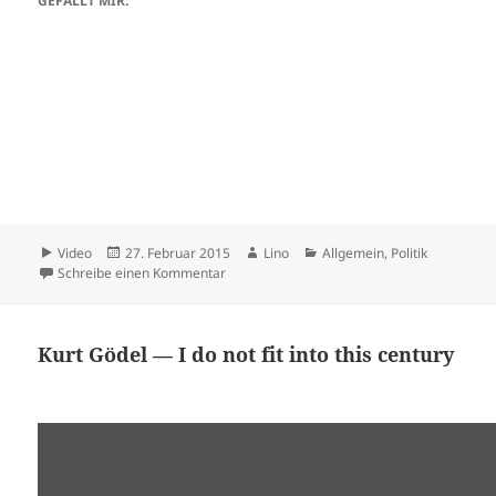
GEFÄLLT MIR:
Format
Veröffentlicht
Autor
Kategorien
Video
27. Februar 2015
Lino
Allgemein
,
Politik
am
zu #MaiconSalvini – 28. Febraio
Schreibe einen Kommentar
Kurt Gödel — I do not fit into this century