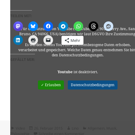
TEILEN MIT:
Für die Nutzung von YouTube (YouTube, LLC, 901 Cherry Ave., San
Bruno, CA 94066, USA) benötigen wir laut DSGVO Ihre Zustimmung
Mehr
Es werden seitens YouTube personenbezogene Daten erhoben,
verarbeitet und gespeichert. Welche Daten genau entnehmen Sie bit
den Datenschutzbedingungen.
GEFÄLLT MIR:
Youtube
ist deaktiviert.
✓ Erlauben
Datenschutzbedingungen
Format
Veröffentlicht
Autor
Kategorien
Video
26. Februar 2015
Lino
Allgemein
,
Musik
,
am
zu PEARL JAM PINKPOP 1992
Philosophie
Schreibe einen Kommentar