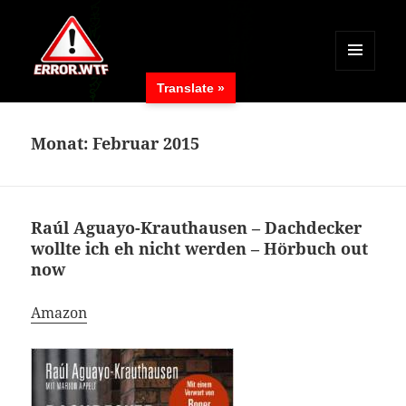
MENÜ
Translate »
UND
ERROR.WTF
WIDGETS
Monat:
Februar 2015
Raúl Aguayo-Krauthausen – Dachdecker
wollte ich eh nicht werden – Hörbuch out
now
Amazon