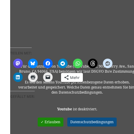
TEILEN MIT:
Für die Nutzung von YouTube (YouTube, LLC, 901 Cherry Ave., San
Bruno, CA 94066, USA) benötigen wir laut DSGVO Ihre Zustimmung
Mehr
Es werden seitens YouTube personenbezogene Daten erhoben,
verarbeitet und gespeichert. Welche Daten genau entnehmen Sie bit
den Datenschutzbedingungen.
GEFÄLLT MIR:
Youtube
ist deaktiviert.
✓ Erlauben
Datenschutzbedingungen