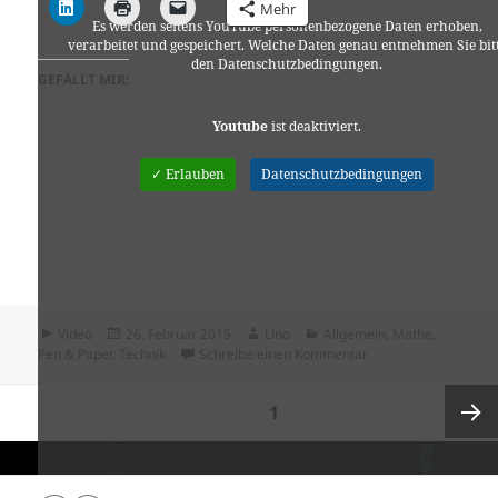
Mehr
Es werden seitens YouTube personenbezogene Daten erhoben,
verarbeitet und gespeichert. Welche Daten genau entnehmen Sie bit
den Datenschutzbedingungen.
GEFÄLLT MIR:
Youtube
ist deaktiviert.
✓ Erlauben
Datenschutzbedingungen
Format
Veröffentlicht
Autor
Kategorien
Video
26. Februar 2015
Lino
Allgemein
,
Mathe
,
am
zu Absurde Mathema
Pen & Paper
,
Technik
Schreibe einen Kommentar
Seitennummerierung
SEITE
1
der
Beiträge
Nächs