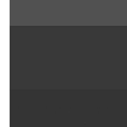
Für die Nutzung von YouTube (YouTube, LLC, 901 Cherry Ave., San
Bruno, CA 94066, USA) benötigen wir laut DSGVO Ihre Zustimmung
Es werden seitens YouTube personenbezogene Daten erhoben,