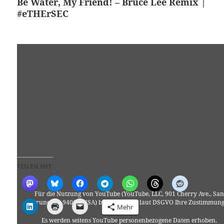
Be Water, My Friend! – Bruce Lee Remix |
#eTHErSEC
TEILEN MIT:
Für die Nutzung von YouTube (YouTube, LLC, 901 Cherry Ave., San
Bruno, CA 94066, USA) benötigen wir laut DSGVO Ihre Zustimmung
Mehr
Es werden seitens YouTube personenbezogene Daten erhoben,