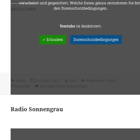
verarbeitet und gespeichert. Welche Daten genau entnehmen Sie bit
den Datenschutzbedingungen.
GEFÄLLT MIR:
Youtube
ist deaktiviert.
✓ Erlauben
Datenschutzbedingungen
Format
Veröffentlicht
Autor
Kategorien
Video
21. März 2015
Lino
Allgemein
,
Musik
,
am
zu Be Water, My Friend! – Br
Philosophie
Schreibe einen Kommentar
Radio Sonnengrau