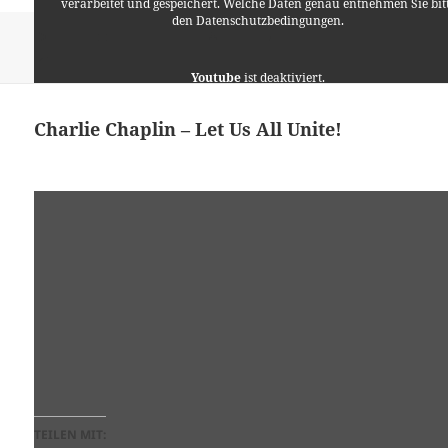
verarbeitet und gespeichert. Welche Daten genau entnehmen Sie bit
den Datenschutzbedingungen.
Format
Veröffentlicht
Autor
Kategorien
Video
21. März 2015
Lino
Allgemein
,
Politik
am
zu Gasgranaten und die Polizeisprecherin
Schreibe einen Kommentar
Youtube
ist deaktiviert.
✓ Erlauben
Datenschutzbedingungen
Charlie Chaplin – Let Us All Unite!
TEILEN MIT: