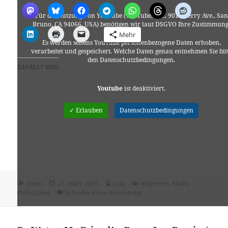
Für die Nutzung von YouTube (YouTube, LLC, 901 Cherry Ave., San
Bruno, CA 94066, USA) benötigen wir laut DSGVO Ihre Zustimmung
Mehr
Es werden seitens YouTube personenbezogene Daten erhoben,
verarbeitet und gespeichert. Welche Daten genau entnehmen Sie bit
den Datenschutzbedingungen.
GEFÄLLT MIR:
Youtube
ist deaktiviert.
✓ Erlauben
Datenschutzbedingungen
Format
Veröffentlicht
Autor
Kategorien
Video
21. März 2015
Lino
Allgemein
,
Musik
,
am
zu Charlie Chaplin – Let Us All
Philosophie
Schreibe einen Kommentar