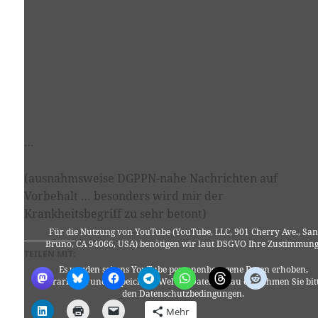
…
(ausnahmsweise DGPPN-nahe Nachrichten auf
Vorbehalt … besonders wird mir der
Krankheitsbegriff zu sehr betont)
Für die Nutzung von YouTube (YouTube, LLC, 901 Cherry Ave., San
Bruno, CA 94066, USA) benötigen wir laut DSGVO Ihre Zustimmung
TEILEN MIT:
Es werden seitens YouTube personenbezogene Daten erhoben,
verarbeitet und gespeichert. Welche Daten genau entnehmen Sie bit
den Datenschutzbedingungen.
Mehr