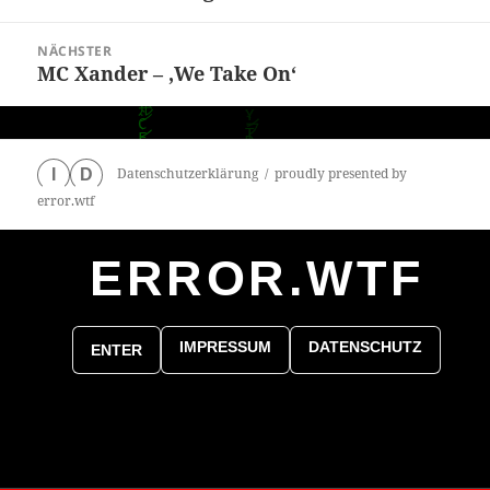
NÄCHSTER
MC Xander – ‚We Take On‘
Nächster
Beitrag:
Datenschutzerklärung
proudly presented by
I
D
error.wtf
ERROR.WTF
0
particles
IMPRESSUM
DATENSCHUTZ
ENTER