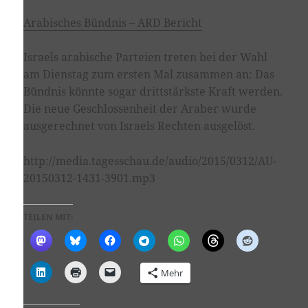
Arabisches Bündnis – ARD Bericht
Israels arabische Parteien treten bei der Wahl
am Dienstag zum ersten Mal zusammen an: Das
Bündnis könnte sogar drittstärkste Kraft werden.
Die neue Geschlossenheit der Araber wurde
ausgerechnet von Israels Rechten ausgelöst.
http://media.tagesschau.de/audio/2015/0312/AU-
20150312-1431-3901.mp3
TEILEN MIT:
Mehr