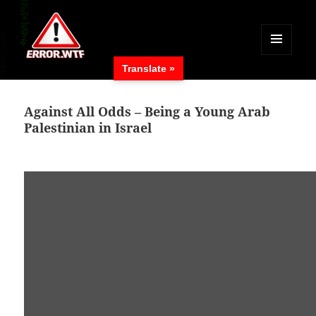
MENÜ
Translate »
UND
ERROR.WTF
WIDGETS
Against All Odds – Being a Young Arab
Palestinian in Israel