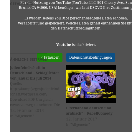
Für die Nutzung von YouTube (YouTube, LLC, 901 Cherry Ave., San
GEFÄLLT MIR:
Bruno, CA 94066, USA) benötigen wir laut DSGVO Ihre Zustimmung
Es werden seitens YouTube personenbezogene Daten erhoben,
verarbeitet und gespeichert. Welche Daten genau entnehmen Sie bit
den Datenschutzbedingungen.
Youtube
ist deaktiviert.
✓ Erlauben
Datenschutzbedingungen
ÄHNLICHE BEITRÄGE
Judenfeindschaft in
Deutschland – Schlaglichter
von Januar bis Juli 2014
Quelle:
https://kampfgegenjudenfeind
schaft.wordpress.com/
Download PDF Um gleich
etwas vorweg zu nehmen: Die
Elternabend deutsch und
Seite
12. Februar 2015
arabisch“ | RebellComedy
http://kampfgegenmuslimfein
In "Allgemein"
12. Januar 2017
dschaft.wordpress.com ist
In "Allgemein"
AUCH im enstehen. ...
http://www.netz-gegen-