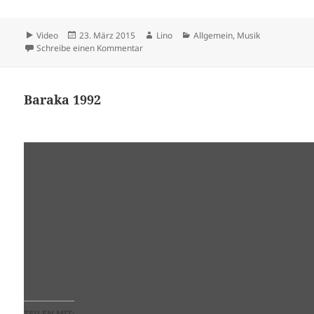
Format
Veröffentlicht
Autor
Kategorien
Video
23. März 2015
Lino
Allgemein
,
Musik
am
zu Hearthis.at Lino Casu
Schreibe einen Kommentar
Baraka 1992
TEILEN MIT: