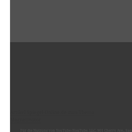
Artikel Spiegel-Online.de zum Thema
Magnetmotor
Für die Nutzung von YouTube (YouTube, LLC, 901 Cherry Ave., San