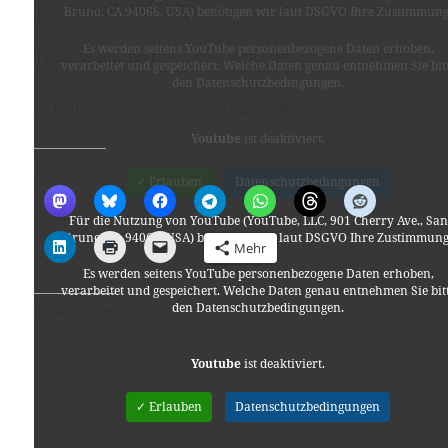
Tesla-Spule auf Ebay
Bruno, CA 94066, USA) benötigen wir laut DSGVO Ihre Zustimmung
Es werden seitens YouTube personenbezogene Daten erhoben,
Tesla Spule Test
verarbeitet und gespeichert. Welche Daten genau entnehmen Sie bit
den Datenschutzbedingungen.
… Hilfe ich glaube doch Aluhut
Youtube
ist deaktiviert.
TEILEN MIT:
✓ Erlauben
Datenschutzbedingungen
Für die Nutzung von YouTube (YouTube, LLC, 901 Cherry Ave., San
Bruno, CA 94066, USA) benötigen wir laut DSGVO Ihre Zustimmung
Mehr
Es werden seitens YouTube personenbezogene Daten erhoben,
verarbeitet und gespeichert. Welche Daten genau entnehmen Sie bit
den Datenschutzbedingungen.
GEFÄLLT MIR:
Youtube
ist deaktiviert.
✓ Erlauben
Datenschutzbedingungen