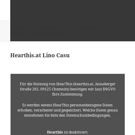
Format
Veröffentlicht
Autor
Kategorien
Video
23. März 2015
Lino
Allgemein
am
zu freie Energie ? Aluhut oder doch möglich 
Schreibe einen Kommentar
Hearthis.at Lino Casu
Für die Nutzung von HearThis (hearthis.at, Annaberger
Straße 282, 09125 Chemnitz) benötigen wir laut DSGVO
Ihre Zustimmung.
Es werden seitens HearThis personenbezogene Daten
erhoben, verarbeitet und gespeichert. Welche Daten genau
entnehmen Sie bitte den Datenschutzbedingungen.
Hearthis
ist deaktiviert.