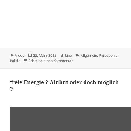
Format
Veröffentlicht
Autor
Kategorien
Video
23. März 2015
Lino
Allgemein
,
Philosophie
,
am
zu Keine Ruhe den rechten Hetzern
Politik
Schreibe einen Kommentar
freie Energie ? Aluhut oder doch möglich
?