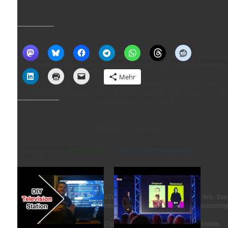
TEILEN MIT:
Für die Nutzung von YouTube (YouTube, LLC, 901 Cherry Ave., San
Bruno, CA 94066, USA) benötigen wir laut DSGVO Ihre Zustimmung
Mehr
Es werden seitens YouTube personenbezogene Daten erhoben,
verarbeitet und gespeichert. Welche Daten genau entnehmen Sie bit
den Datenschutzbedingungen.
GEFÄLLT MIR:
Youtube
ist deaktiviert.
✓ Erlauben
Datenschutzbedingungen
ÄHNLICHE BEITRÄGE
Für die Nutzung von YouTube (YouTube, LLC, 901 Cherry Ave., San
Bruno, CA 94066, USA) benötigen wir laut DSGVO Ihre Zustimmung
Es werden seitens YouTube personenbezogene Daten erhoben,