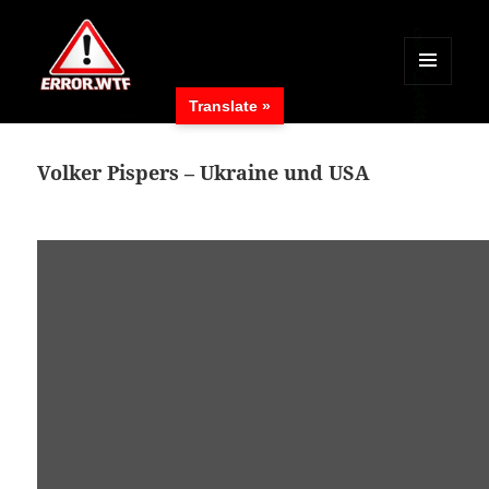
MENÜ
Translate »
UND
ERROR.WTF
WIDGETS
Volker Pispers – Ukraine und USA