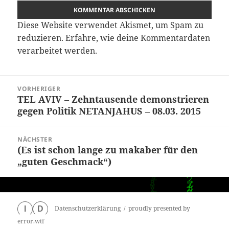
Diese Website verwendet Akismet, um Spam zu
reduzieren.
Erfahre, wie deine Kommentardaten
verarbeitet werden.
Beitragsnavigation
VORHERIGER
TEL AVIV – Zehntausende demonstrieren
Vorheriger
gegen Politik NETANJAHUS – 08.03. 2015
Beitrag:
NÄCHSTER
(Es ist schon lange zu makaber für den
Nächster
„guten Geschmack“)
Beitrag:
Datenschutzerklärung
proudly presented by
I
D
error.wtf