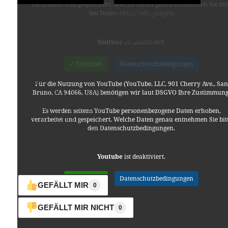
verarbeitet und gespeichert. Welche Daten genau entnehmen Sie bit
Eigenen Fernsehsender
Nico Semsrott: Freude ist
den Datenschutzbedingungen.
Bauen
nur ein Mangel an
12. April 2019
Information 0.5 – 3sat
Festival 2013
In "Allgemein"
Youtube
ist deaktiviert.
17. Januar 2017
In "Kabarett"
✓ Erlauben
Datenschutzbedingungen
Feinsinn ?
Für die Nutzung von YouTube (YouTube, LLC, 901 Cherry Ave., San
????????????????????????????
Bruno, CA 94066, USA) benötigen wir laut DSGVO Ihre Zustimmung
????????????????????????????
????????????????????????????
Es werden seitens YouTube personenbezogene Daten erhoben,
????????????????????????????
verarbeitet und gespeichert. Welche Daten genau entnehmen Sie bit
????????????????????????????
den Datenschutzbedingungen.
????????????????????????????
6. Februar 2016
????????????????????????????
In "Die Frage"
????????????????????????????
Youtube
ist deaktiviert.
????????????????????????????
????????????????????????????
✓ Erlauben
Datenschutzbedingungen
????????????????????????????
GEFÄLLT MIR
0
????????????????????????????
????????????????????????????
GEFÄLLT MIR NICHT
0
????????????????????????????
????????????????????????????