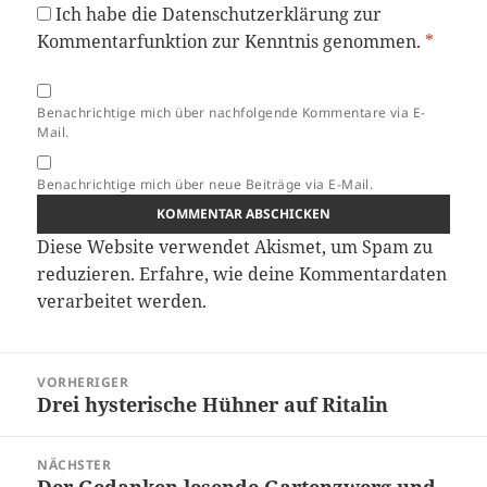
Ich habe die
Datenschutzerklärung
zur
Kommentarfunktion zur Kenntnis genommen.
*
Benachrichtige mich über nachfolgende Kommentare via E-
Mail.
Benachrichtige mich über neue Beiträge via E-Mail.
Diese Website verwendet Akismet, um Spam zu
reduzieren.
Erfahre, wie deine Kommentardaten
verarbeitet werden.
Beitragsnavigation
VORHERIGER
Drei hysterische Hühner auf Ritalin
Vorheriger
Beitrag:
NÄCHSTER
Der Gedanken lesende Gartenzwerg und
Nächster