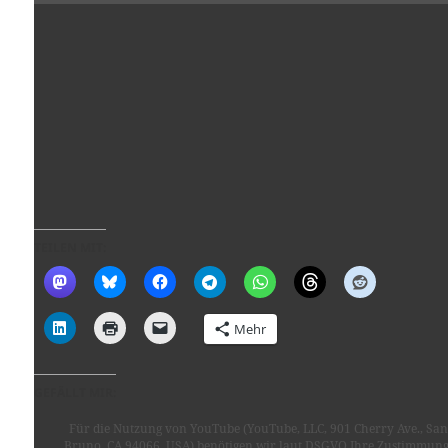
TEILEN MIT:
Mehr
GEFÄLLT MIR:
Für die Nutzung von YouTube (YouTube, LLC, 901 Cherry Ave., San
Bruno, CA 94066, USA) benötigen wir laut DSGVO Ihre Zustimmung