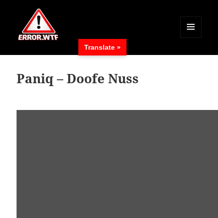
MENÜ
Translate »
UND
ERROR.WTF
WIDGETS
Paniq – Doofe Nuss