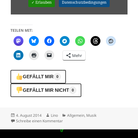
✓ Erlauben
Datenschutzbedingungen
TEILEN MIT:
Mehr
GEFÄLLT MIR
0
GEFÄLLT MIR NICHT
0
Veröffentlicht
Autor
Kategorien
4. August 2014
Lino
Allgemein
,
Musik
am
zu Lino_PC in THE MIX – EGO FOR NOTHING
Schreibe einen Kommentar