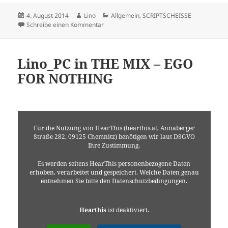
Veröffentlicht
Autor
Kategorien
4. August 2014
Lino
Allgemein
,
SCRIPTSCHEISSE
am
zu im alter von einem Monat als Angeklagte
Schreibe einen Kommentar
Lino_PC in THE MIX – EGO
FOR NOTHING
Für die Nutzung von HearThis (hearthis.at, Annaberger
Straße 282, 09125 Chemnitz) benötigen wir laut DSGVO
Ihre Zustimmung.
Es werden seitens HearThis personenbezogene Daten
erhoben, verarbeitet und gespeichert. Welche Daten genau
entnehmen Sie bitte den Datenschutzbedingungen.
Hearthis
ist deaktiviert.