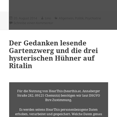
Veröffentlicht
Autor
Kategorien
20. August 2014
Lino
Allgemein
,
Politik
,
Psychiatrie
am
zu Illegal – Die Tricks von Polizei und Justiz 
Schreibe einen Kommentar
Der Gedanken lesende
Gartenzwerg und die drei
hysterischen Hühner auf
Ritalin
Für die Nutzung von HearThis (hearthis.at, Annaberger
Straße 282, 09125 Chemnitz) benötigen wir laut DSGVO
Ihre Zustimmung.
Es werden seitens HearThis personenbezogene Daten
erhoben, verarbeitet und gespeichert. Welche Daten genau