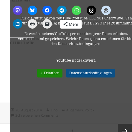
TEILEN MIT:
Für die Nutzung von YouTube (YouTube, LLC, 901 Cherry Ave., San
Bruno, CA 94066, USA) benötigen wir laut DSGVO Ihre Zustimmung
Mehr
Es werden seitens YouTube personenbezogene Daten erhoben,
verarbeitet und gespeichert. Welche Daten genau entnehmen Sie bit
GEFÄLLT MIR:
den Datenschutzbedingungen.
Youtube
ist deaktiviert.
✓ Erlauben
Datenschutzbedingungen
Veröffentlicht
Autor
Kategorien
20. August 2014
Lino
Allgemein
,
Politik
am
zu A. Gramsci – Odio gli indifferenti
Schreibe einen Kommentar
Seitennummerierung
SEITE
1