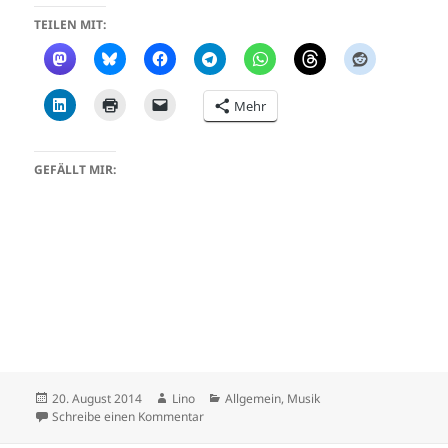
TEILEN MIT:
Mehr
GEFÄLLT MIR:
Veröffentlicht
Autor
Kategorien
20. August 2014
Lino
Allgemein
,
Musik
am
zu Der Gedanken lesende Gartenzwerg und d
Schreibe einen Kommentar