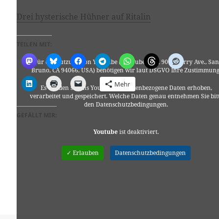
Drei hysterische Hühner auf Ritalin
TEILEN MIT:
Für die Nutzung von YouTube (YouTube, LLC, 901 Cherry Ave., San
Bruno, CA 94066, USA) benötigen wir laut DSGVO Ihre Zustimmung
Mehr
Es werden seitens YouTube personenbezogene Daten erhoben,
verarbeitet und gespeichert. Welche Daten genau entnehmen Sie bit
den Datenschutzbedingungen.
GEFÄLLT MIR:
Youtube
ist deaktiviert.
✓ Erlauben
Datenschutzbedingungen