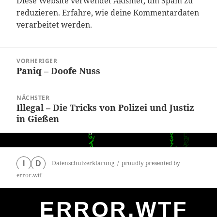
Diese Website verwendet Akismet, um Spam zu
reduzieren.
Erfahre, wie deine Kommentardaten
verarbeitet werden.
Beitragsnavigation
VORHERIGER
Paniq – Doofe Nuss
Vorheriger
Beitrag:
NÄCHSTER
Illegal – Die Tricks von Polizei und Justiz
Nächster
in Gießen
Beitrag:
Datenschutzerklärung
proudly presented by
I
D
error.wtf
ERROR.WTF
0
particles