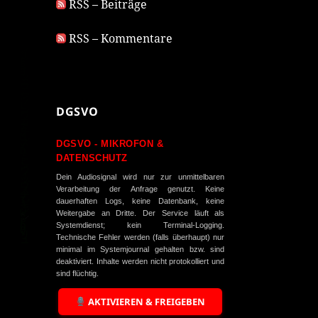
RSS – Beiträge
RSS – Kommentare
DGSVO
DGSVO - MIKROFON &
DATENSCHUTZ
Dein Audiosignal wird nur zur unmittelbaren
Verarbeitung der Anfrage genutzt. Keine
dauerhaften Logs, keine Datenbank, keine
Weitergabe an Dritte. Der Service läuft als
Systemdienst; kein Terminal-Logging.
Technische Fehler werden (falls überhaupt) nur
minimal im Systemjournal gehalten bzw. sind
deaktiviert. Inhalte werden nicht protokolliert und
sind flüchtig.
AKTIVIEREN & FREIGEBEN