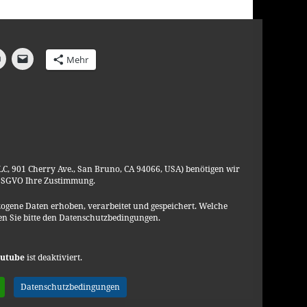
Mehr
C, 901 Cherry Ave., San Bruno, CA 94066, USA) benötigen wir
C, 901 Cherry Ave., San Bruno, CA 94066, USA) benötigen wir
C, 901 Cherry Ave., San Bruno, CA 94066, USA) benötigen wir
DSGVO Ihre Zustimmung.
DSGVO Ihre Zustimmung.
DSGVO Ihre Zustimmung.
ogene Daten erhoben, verarbeitet und gespeichert. Welche
ogene Daten erhoben, verarbeitet und gespeichert. Welche
ogene Daten erhoben, verarbeitet und gespeichert. Welche
n Sie bitte den Datenschutzbedingungen.
n Sie bitte den Datenschutzbedingungen.
n Sie bitte den Datenschutzbedingungen.
barett
,
Politik
utube
utube
utube
ist deaktiviert.
ist deaktiviert.
ist deaktiviert.
 : Liebe
Datenschutzbedingungen
Datenschutzbedingungen
Datenschutzbedingungen