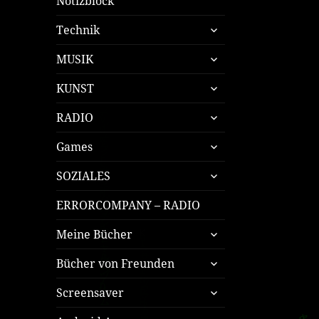
Notizblock
untermenü
Technik
öffnen
untermenü
MUSIK
öffnen
untermenü
KUNST
öffnen
untermenü
RADIO
öffnen
untermenü
Games
öffnen
untermenü
SOZIALES
öffnen
ERRORCOMPANY – RADIO
untermenü
Meine Bücher
öffnen
untermenü
Bücher von Freunden
öffnen
untermenü
Screensaver
öffnen