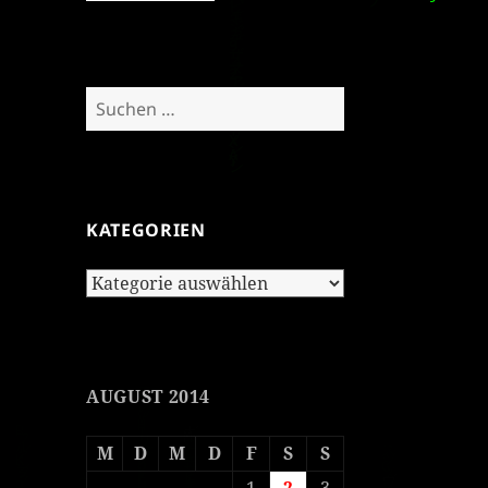
Suchen
nach:
KATEGORIEN
Kategorien
AUGUST 2014
M
D
M
D
F
S
S
1
2
3