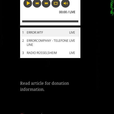
00:00 / LIVE
1
ERROR.WTF
LIVE
2
ERRORCOMPANY - TELEFONE
LIVE
LINE
3
RADIO RÜSSELSHEIM
LIVE
Read article for donation
information.