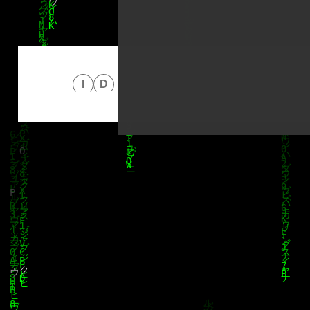
Datenschutzerklärung
proudly p
I
D
klärung