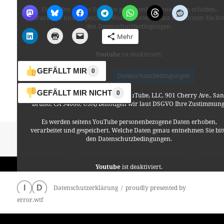
Es werden seitens YouTube personenbezogene Daten erhoben,
verarbeitet und gespeichert. Welche Daten genau entnehmen Sie bit
den Datenschutzbedingungen.
Mehr
Youtube
ist deaktiviert.
GEFÄLLT MIR
0
✓ Erlauben
Datenschutzbedingungen
GEFÄLLT MIR NICHT
0
Für die Nutzung von YouTube (YouTube, LLC, 901 Cherry Ave., San
Bruno, CA 94066, USA) benötigen wir laut DSGVO Ihre Zustimmung
Es werden seitens YouTube personenbezogene Daten erhoben,
verarbeitet und gespeichert. Welche Daten genau entnehmen Sie bit
Veröffentlicht
Autor
Kategorien
27. August 2014
Lino
Allgemein
,
Kabarett
,
Mathe
,
den Datenschutzbedingungen.
am
zu Jugglin
Pfadfinder
,
Philosophie
,
Technik
Schreibe einen Kommentar
Youtube
ist deaktiviert.
Datenschutzerklärung
proudly presented by
I
D
✓ Erlauben
Datenschutzbedingungen
error.wtf