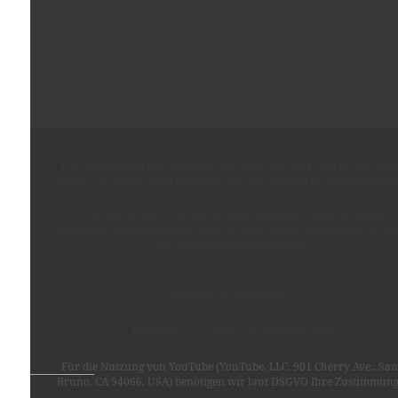
Für die Nutzung von YouTube (YouTube, LLC, 901 Cherry Ave., San
Bruno, CA 94066, USA) benötigen wir laut DSGVO Ihre Zustimmung
Es werden seitens YouTube personenbezogene Daten erhoben,
verarbeitet und gespeichert. Welche Daten genau entnehmen Sie bit
den Datenschutzbedingungen.
Youtube
ist deaktiviert.
✓ Erlauben
Datenschutzbedingungen
solar 2 – the Game
Für die Nutzung von YouTube (YouTube, LLC, 901 Cherry Ave., San
Bruno, CA 94066, USA) benötigen wir laut DSGVO Ihre Zustimmung
TEILEN MIT: