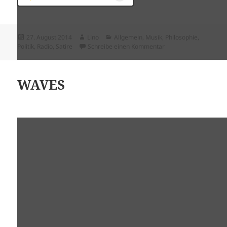
Veröffentlicht
Autor
Kategorien
27. August 2014
Lino
Allgemein
,
Musik
,
Philosophie
,
am
zu Lo Stato Sociale c
Politik
,
Radio
,
Satire
Schreibe einen Kommentar
WAVES