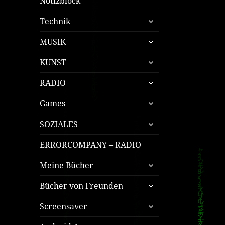
Notizblock
untermenü
Technik
öffnen
untermenü
MUSIK
öffnen
untermenü
KUNST
öffnen
untermenü
RADIO
öffnen
untermenü
Games
öffnen
untermenü
SOZIALES
öffnen
ERRORCOMPANY – RADIO
untermenü
Meine Bücher
öffnen
untermenü
Bücher von Freunden
öffnen
untermenü
Screensaver
öffnen