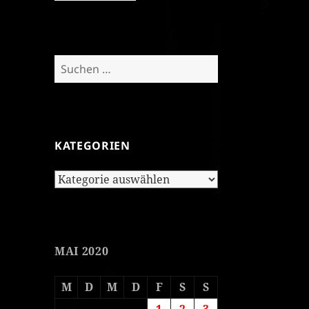
Suchen
nach:
KATEGORIEN
Kategorien
MAI 2020
M
D
M
D
F
S
S
1
2
3