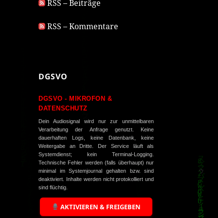
RSS – Beiträge
RSS – Kommentare
DGSVO
DGSVO - MIKROFON &
DATENSCHUTZ
Dein Audiosignal wird nur zur unmittelbaren
Verarbeitung der Anfrage genutzt. Keine
dauerhaften Logs, keine Datenbank, keine
Weitergabe an Dritte. Der Service läuft als
Systemdienst; kein Terminal-Logging.
Technische Fehler werden (falls überhaupt) nur
minimal im Systemjournal gehalten bzw. sind
deaktiviert. Inhalte werden nicht protokolliert und
sind flüchtig.
AKTIVIEREN & FREIGEBEN