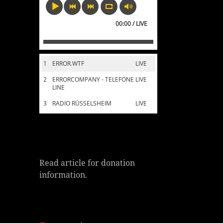
00:00 / LIVE
1
ERROR.WTF
LIVE
2
ERRORCOMPANY - TELEFONE
LIVE
LINE
3
RADIO RÜSSELSHEIM
LIVE
Read article for donation
information.